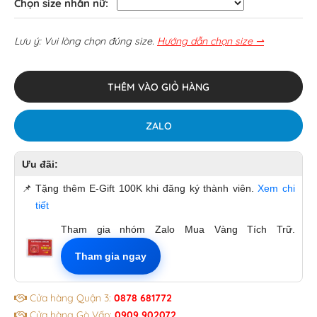
Chọn size nhẫn nữ:
Lưu ý: Vui lòng chọn đúng size.
Hướng dẫn chọn size ⇀
THÊM VÀO GIỎ HÀNG
ZALO
Ưu đãi:
📌
Tặng thêm E-Gift 100K khi đăng ký thành viên.
Xem chi
tiết
Tham gia nhóm Zalo Mua Vàng Tích Trữ.
Tham gia ngay
Cửa hàng Quận 3:
0878 681772
Cửa hàng Gò Vấp:
0909 902072