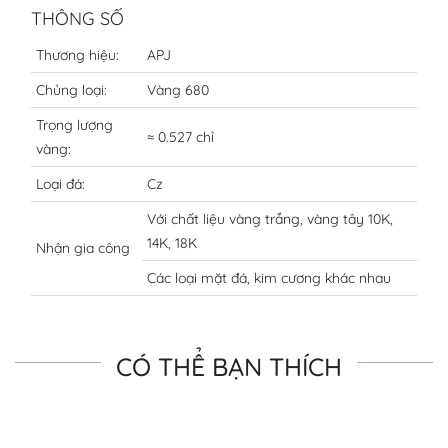
THÔNG SỐ
Thương hiệu:
APJ
Chủng loại:
Vàng 680
Trọng lượng
≈ 0.527 chỉ
vàng:
Loại đá:
Cz
Với chất liệu vàng trắng, vàng tây 10K,
14K, 18K
Nhận gia công
Các loại mặt đá, kim cương khác nhau
CÓ THỂ BẠN THÍCH