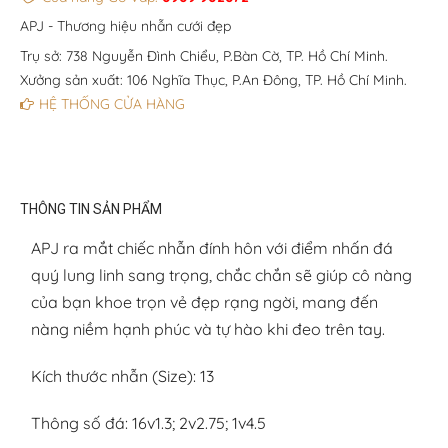
APJ - Thương hiệu nhẫn cưới đẹp
Trụ sở: 738 Nguyễn Đình Chiểu, P.Bàn Cờ, TP. Hồ Chí Minh.
Xưởng sản xuất: 106 Nghĩa Thục, P.An Đông, TP. Hồ Chí Minh.
HỆ THỐNG CỬA HÀNG
THÔNG TIN SẢN PHẨM
APJ ra mắt chiếc nhẫn đính hôn với điểm nhấn đá
quý lung linh sang trọng, chắc chắn sẽ giúp cô nàng
của bạn khoe trọn vẻ đẹp rạng ngời, mang đến
nàng niềm hạnh phúc và tự hào khi đeo trên tay.
Kích thước nhẫn (Size): 13
Thông số đá: 16v1.3; 2v2.75; 1v4.5