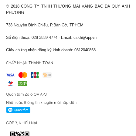
© 2018 CÔNG TY TNHH THƯƠNG MẠI VÀNG BẠC ĐÁ QUÝ ANH
PHƯƠNG
738 Nguyễn Đình Chiểu, P.Bàn Cờ, TPHCM
Số điện thoại: 028 3839 4774 - Email:
cskh@apj.vn
Giấy chứng nhận đăng ký kinh doanh: 0312040858
CHẤP NHẬN THANH TOÁN
Quan tâm Zalo OA APJ
Nhận các thông tin khuyến mãi hấp dẫn
GÓP Ý, KHIẾU NẠI