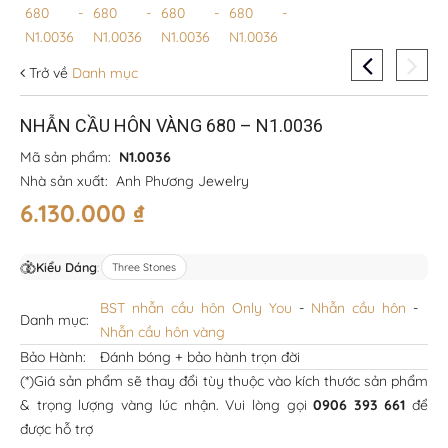
Trở về
Danh mục
NHẪN CẦU HÔN VÀNG 680 – N1.0036
Mã sản phẩm:
N1.0036
Nhà sản xuất:
Anh Phương Jewelry
6.130.000
₫
Kiểu Dáng
:
Three Stones
BST nhẫn cầu hôn Only You
-
Nhẫn cầu hôn
-
Danh mục:
Nhẫn cầu hôn vàng
Bảo Hành:
Đánh bóng + bảo hành trọn đời
(*)Giá sản phẩm sẽ thay đổi tùy thuộc vào kích thước sản phẩm
& trọng lượng vàng lúc nhận. Vui lòng gọi
0906 393 661
để
được hỗ trợ