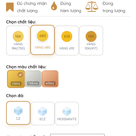
Đủ chứng nhận
Đúng
Đúng
chất lượng
hàm lượng
trọng lượng
Chọn chất liệu:
680
18K
610
10K
VÀNG
VÀNG
VÀNG 680
18K(750)
VÀNG 610
10K(417)
Chọn màu chất liệu:
TRẮNG
HỒNG
VÀNG
Chọn đá:
CZ
ECZ
MOISSANITE