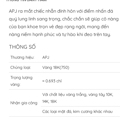
APJ ra mắt chiếc nhẫn đính hôn với điểm nhấn đá
quý lung linh sang trọng, chắc chắn sẽ giúp cô nàng
của bạn khoe trọn vẻ đẹp rạng ngời, mang đến
nàng niềm hạnh phúc và tự hào khi đeo trên tay.
THÔNG SỐ
Thương hiệu:
APJ
Chủng loại:
Vàng 18K(750)
Trọng lượng
≈ 0.693 chỉ
vàng:
Với chất liệu vàng trắng, vàng tây 10K,
14K, 18K
Nhận gia công
Các loại mặt đá, kim cương khác nhau