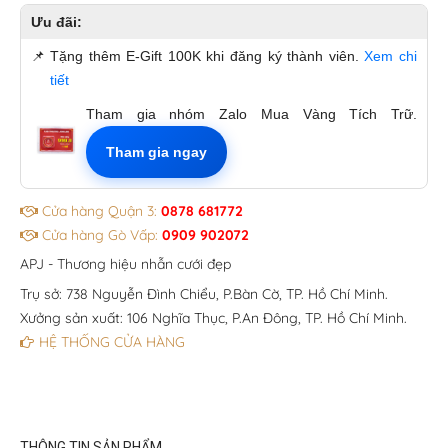
Ưu đãi:
📌
Tặng thêm E-Gift 100K khi đăng ký thành viên.
Xem chi
tiết
Tham gia nhóm Zalo Mua Vàng Tích Trữ.
Tham gia ngay
Cửa hàng Quận 3:
0878 681772
Cửa hàng Gò Vấp:
0909 902072
APJ - Thương hiệu nhẫn cưới đẹp
Trụ sở: 738 Nguyễn Đình Chiểu, P.Bàn Cờ, TP. Hồ Chí Minh.
Xưởng sản xuất: 106 Nghĩa Thục, P.An Đông, TP. Hồ Chí Minh.
HỆ THỐNG CỬA HÀNG
THÔNG TIN SẢN PHẨM