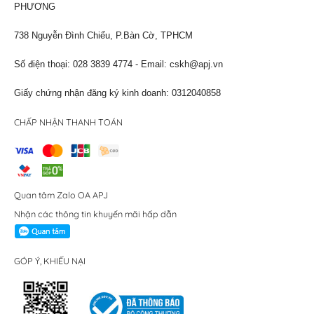
PHƯƠNG
738 Nguyễn Đình Chiểu, P.Bàn Cờ, TPHCM
Số điện thoại: 028 3839 4774 - Email:
cskh@apj.vn
Giấy chứng nhận đăng ký kinh doanh: 0312040858
CHẤP NHẬN THANH TOÁN
Quan tâm Zalo OA APJ
Nhận các thông tin khuyến mãi hấp dẫn
GÓP Ý, KHIẾU NẠI