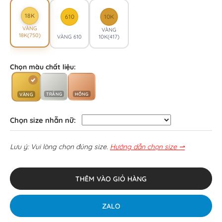
18K
610
10K
VÀNG
VÀNG
18K(750)
VÀNG 610
10K(417)
Chọn màu chất liệu:
TRẮNG
HỒNG
VÀNG
Chọn size nhẫn nữ:
Lưu ý: Vui lòng chọn đúng size.
Hướng dẫn chọn size ⇀
THÊM VÀO GIỎ HÀNG
ZALO