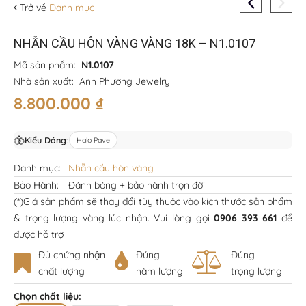
Trở về
Danh mục
NHẪN CẦU HÔN VÀNG VÀNG 18K – N1.0107
Mã sản phẩm:
N1.0107
Nhà sản xuất:
Anh Phương Jewelry
8.800.000
₫
Kiểu Dáng
:
Halo Pave
Danh mục:
Nhẫn cầu hôn vàng
Bảo Hành:
Đánh bóng + bảo hành trọn đời
(*)Giá sản phẩm sẽ thay đổi tùy thuộc vào kích thước sản phẩm
& trọng lượng vàng lúc nhận. Vui lòng gọi
0906 393 661
để
được hỗ trợ
Đủ chứng nhận
Đúng
Đúng
chất lượng
hàm lượng
trọng lượng
Chọn chất liệu: