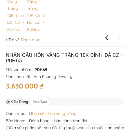
Trở về
Danh mục
NHẪN CẦU HÔN VÀNG TRẮNG 10K ĐÍNH ĐÁ CZ –
PDH65
Mã sản phẩm:
PDH65
Nhà sản xuất:
Anh Phương Jewelry
3.630.000
₫
Kiểu Dáng
:
Pave Twist
Danh mục:
Nhẫn cầu hôn vàng trắng
Bảo Hành:
Đánh bóng + bảo hành trọn đời
(*)Giá sản phẩm sẽ thay đổi tùy thuộc vào kích thước sản phẩm