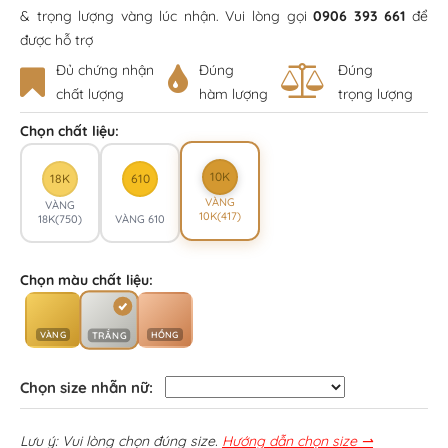
& trọng lượng vàng lúc nhận. Vui lòng gọi
0906 393 661
để
được hỗ trợ
Đủ chứng nhận
Đúng
Đúng
chất lượng
hàm lượng
trọng lượng
Chọn chất liệu:
10K
18K
610
VÀNG
VÀNG
10K(417)
18K(750)
VÀNG 610
Chọn màu chất liệu:
VÀNG
HỒNG
TRẮNG
Chọn size nhẫn nữ:
Lưu ý: Vui lòng chọn đúng size.
Hướng dẫn chọn size ⇀