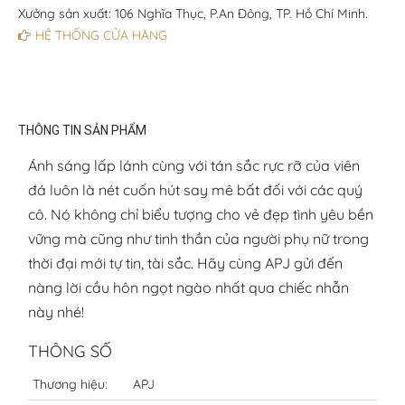
Xưởng sản xuất: 106 Nghĩa Thục, P.An Đông, TP. Hồ Chí Minh.
HỆ THỐNG CỬA HÀNG
THÔNG TIN SẢN PHẨM
Ánh sáng lấp lánh cùng với tán sắc rực rỡ của viên
đá luôn là nét cuốn hút say mê bất đối với các quý
cô. Nó không chỉ biểu tượng cho vẻ đẹp tình yêu bền
vững mà cũng như tinh thần của người phụ nữ trong
thời đại mới tự tin, tài sắc. Hãy cùng APJ gửi đến
nàng lời cầu hôn ngọt ngào nhất qua chiếc nhẫn
này nhé!
THÔNG SỐ
Thương hiệu:
APJ