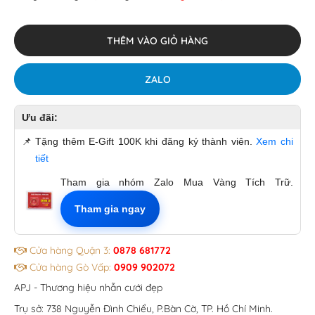
THÊM VÀO GIỎ HÀNG
ZALO
Ưu đãi:
📌
Tặng thêm E-Gift 100K khi đăng ký thành viên.
Xem chi
tiết
Tham gia nhóm Zalo Mua Vàng Tích Trữ.
Tham gia ngay
Cửa hàng Quận 3:
0878 681772
Cửa hàng Gò Vấp:
0909 902072
APJ - Thương hiệu nhẫn cưới đẹp
Trụ sở: 738 Nguyễn Đình Chiểu, P.Bàn Cờ, TP. Hồ Chí Minh.