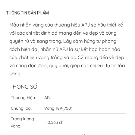
THÔNG TIN SẢN PHẨM
Mẫu nhẫn vàng của thương hiệu APJ sở hữu thiết kế
với các chi tiết đính đá mang đến vẻ đẹp vô cùng
quyến rũ và sang trọng. Lấy cảm hứng từ phong
cách hiện đại, nhẫn nữ APJ là sự kết hợp hoàn hảo
của chất liệu vàng trắng và đá CZ mang đến vẻ đẹp
vô cùng độc đáo, quý phái, giúp các chị em tự tin tỏa
sáng.
THÔNG SỐ
Thương hiệu:
APJ
Chủng loại:
Vàng 18K(750)
Trọng lượng
≈ 0.563 chỉ
vàng: