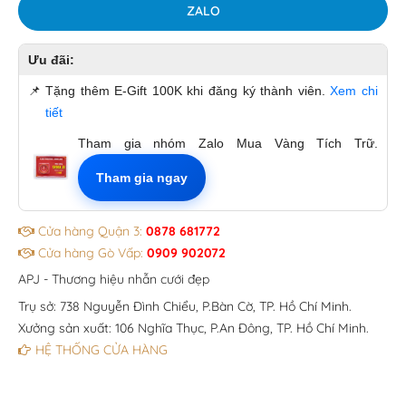
ZALO
Ưu đãi:
📌
Tặng thêm E-Gift 100K khi đăng ký thành viên.
Xem chi
tiết
Tham gia nhóm Zalo Mua Vàng Tích Trữ.
Tham gia ngay
Cửa hàng Quận 3:
0878 681772
Cửa hàng Gò Vấp:
0909 902072
APJ - Thương hiệu nhẫn cưới đẹp
Trụ sở: 738 Nguyễn Đình Chiểu, P.Bàn Cờ, TP. Hồ Chí Minh.
Xưởng sản xuất: 106 Nghĩa Thục, P.An Đông, TP. Hồ Chí Minh.
HỆ THỐNG CỬA HÀNG