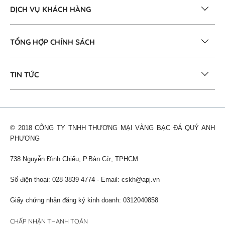
DỊCH VỤ KHÁCH HÀNG
TỔNG HỢP CHÍNH SÁCH
TIN TỨC
© 2018 CÔNG TY TNHH THƯƠNG MẠI VÀNG BẠC ĐÁ QUÝ ANH
PHƯƠNG
738 Nguyễn Đình Chiểu, P.Bàn Cờ, TPHCM
Số điện thoại: 028 3839 4774 - Email:
cskh@apj.vn
Giấy chứng nhận đăng ký kinh doanh: 0312040858
CHẤP NHẬN THANH TOÁN