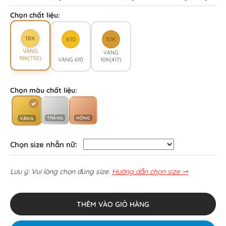
Chọn chất liệu:
18K
610
10K
VÀNG
VÀNG
18K(750)
VÀNG 610
10K(417)
Chọn màu chất liệu:
TRẮNG
HỒNG
VÀNG
Chọn size nhẫn nữ:
Lưu ý: Vui lòng chọn đúng size.
Hướng dẫn chọn size ⇀
THÊM VÀO GIỎ HÀNG