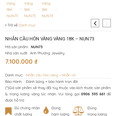
Trở về
Danh mục
NHẪN CẦU HÔN VÀNG VÀNG 18K – NUN73
Mã sản phẩm:
NUN73
Nhà sản xuất:
Anh Phương Jewelry
7.100.000
₫
Danh mục:
Nhẫn cầu hôn vàng
-
Nhẫn nữ
Bảo Hành:
Đánh bóng + bảo hành trọn đời
(*)Giá sản phẩm sẽ thay đổi tùy thuộc vào kích thước sản phẩm
& trọng lượng vàng lúc nhận. Vui lòng gọi
0906 393 661
để
được hỗ trợ
Đủ chứng nhận
Đúng
Đúng
chất lượng
hàm lượng
trọng lượng