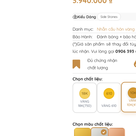
3.940.000
₫
Kiểu Dáng
:
Side Stones
Danh mục:
Nhẫn cầu hôn vàng 
Bảo Hành:
Đánh bóng + bảo hà
(*)Giá sản phẩm sẽ thay đổi tù
lúc nhận. Vui lòng gọi
0906 393 
Đủ chứng nhận
chất lượng
Chọn chất liệu:
10
18K
610
VÀN
VÀNG
10K(4
18K(750)
VÀNG 610
Chọn màu chất liệu: