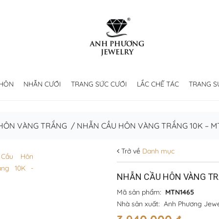
 HÔN
NHẪN CƯỚI
TRANG SỨC CƯỚI
LẮC CHẾ TÁC
TRANG S
HÔN VÀNG TRẮNG
/
NHẪN CẦU HÔN VÀNG TRẮNG 10K – M
Trở về
Danh mục
NHẪN CẦU HÔN VÀNG TR
Mã sản phẩm:
MTN1465
Nhà sản xuất:
Anh Phương Jewe