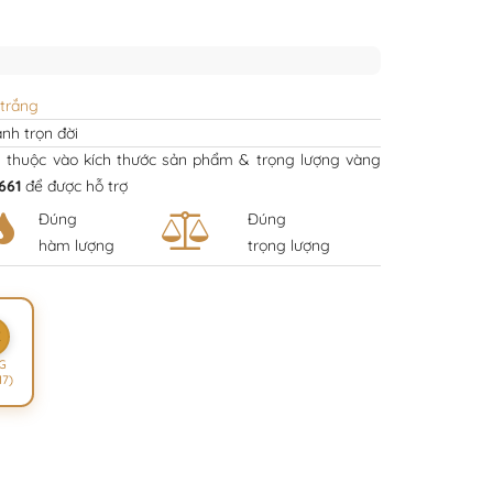
trắng
nh trọn đời
y thuộc vào kích thước sản phẩm & trọng lượng vàng
661
để được hỗ trợ
Đúng
Đúng
hàm lượng
trọng lượng
K
G
17)