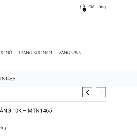
Giỏ Hàng
0
ỨC NỮ
TRANG SỨC NAM
VÀNG 999.9
TN1465
ẮNG 10K – MTN1465
lry