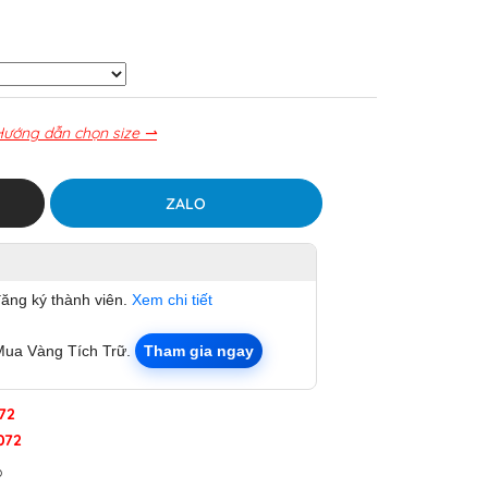
Hướng dẫn chọn size ⇀
ZALO
đăng ký thành viên.
Xem chi tiết
Mua Vàng Tích Trữ.
Tham gia ngay
72
072
p