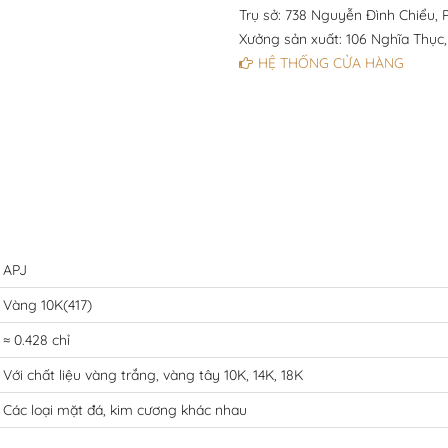
Trụ sở: 738 Nguyễn Đình Chiểu, P
Xưởng sản xuất: 106 Nghĩa Thục,
HỆ THỐNG CỬA HÀNG
APJ
Vàng 10K(417)
≈ 0.428 chỉ
Với chất liệu vàng trắng, vàng tây 10K, 14K, 18K
Các loại mặt đá, kim cương khác nhau