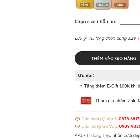
VÀNG
HỒNG
TRẮNG
Chọn size nhẫn nữ:
Lưu ý: Vui lòng chọn đúng size.
THÊM VÀO GIỎ HÀNG
Ưu đãi:
📌
Tặng thêm E-Gift 100K khi 
Tham gia nhóm Zalo 
Cửa hàng Quận 3:
0878 6817
Cửa hàng Gò Vấp:
0909 902
APJ - Thương hiệu nhẫn cưới đẹ