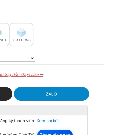
NITE
KIM CƯƠNG
Hướng dẫn chọn size ⇀
ZALO
đăng ký thành viên.
Xem chi tiết
Mua Vàng Tích Trữ.
Tham gia ngay