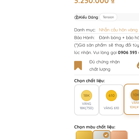
3.230.000
₫
Kiểu Dáng
:
Tension
Danh mục:
Nhẫn cầu hôn vàng 
Bảo Hành:
Đánh bóng + bảo hà
(*)Giá sản phẩm sẽ thay đổi tù
lúc nhận. Vui lòng gọi
0906 393 
Đủ chứng nhận
chất lượng
Chọn chất liệu:
10
18K
610
VÀN
VÀNG
10K(4
18K(750)
VÀNG 610
Chọn màu chất liệu: