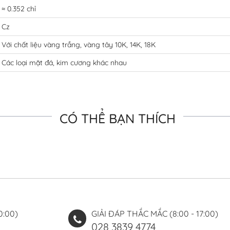
≈ 0.352 chỉ
Cz
Với chất liệu vàng trắng, vàng tây 10K, 14K, 18K
Các loại mặt đá, kim cương khác nhau
CÓ THỂ BẠN THÍCH
0:00)
GIẢI ĐÁP THẮC MẮC (8:00 - 17:00)
028 3839 4774