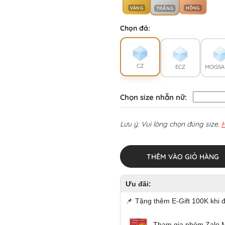
VÀNG
HỒNG
TRẮNG
Chọn đá:
CZ
ECZ
MOISSA
Chọn size nhẫn nữ:
Lưu ý: Vui lòng chọn đúng size.
THÊM VÀO GIỎ HÀNG
Ưu đãi:
📌
Tặng thêm E-Gift 100K khi 
Tham gia nhóm Zalo 