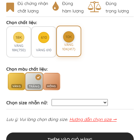
Đủ chứng nhận
Đúng
Đúng
chất lượng
hàm lượng
trọng lượng
Chọn chất liệu:
10K
18K
610
VÀNG
VÀNG
10K(417)
18K(750)
VÀNG 610
Chọn màu chất liệu:
VÀNG
HỒNG
TRẮNG
Chọn size nhẫn nữ:
Lưu ý: Vui lòng chọn đúng size.
Hướng dẫn chọn size ⇀
THÊM VÀO GIỎ HÀNG