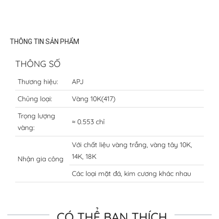
THÔNG TIN SẢN PHẨM
THÔNG SỐ
Thương hiệu:
APJ
Chủng loại:
Vàng 10K(417)
Trọng lượng
≈ 0.553 chỉ
vàng:
Với chất liệu vàng trắng, vàng tây 10K,
14K, 18K
Nhận gia công
Các loại mặt đá, kim cương khác nhau
CÓ THỂ BẠN THÍCH