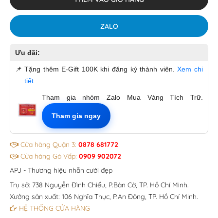
ZALO
Ưu đãi:
📌
Tặng thêm E-Gift 100K khi đăng ký thành viên.
Xem chi
tiết
Tham gia nhóm Zalo Mua Vàng Tích Trữ.
Tham gia ngay
Cửa hàng Quận 3:
0878 681772
Cửa hàng Gò Vấp:
0909 902072
APJ - Thương hiệu nhẫn cưới đẹp
Trụ sở: 738 Nguyễn Đình Chiểu, P.Bàn Cờ, TP. Hồ Chí Minh.
Xưởng sản xuất: 106 Nghĩa Thục, P.An Đông, TP. Hồ Chí Minh.
HỆ THỐNG CỬA HÀNG