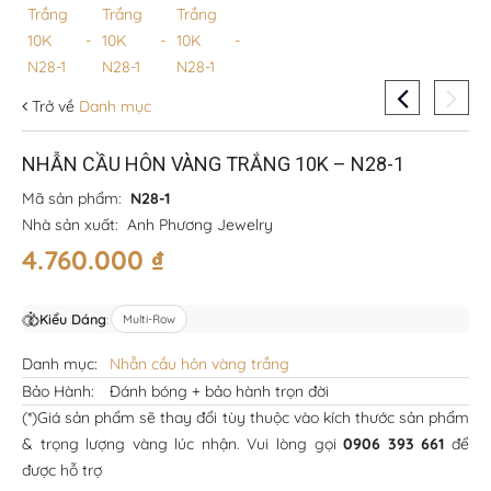
Trở về
Danh mục
NHẪN CẦU HÔN VÀNG TRẮNG 10K – N28-1
Mã sản phẩm:
N28-1
Nhà sản xuất:
Anh Phương Jewelry
4.760.000
₫
Kiểu Dáng
:
Multi-Row
Danh mục:
Nhẫn cầu hôn vàng trắng
Bảo Hành:
Đánh bóng + bảo hành trọn đời
(*)Giá sản phẩm sẽ thay đổi tùy thuộc vào kích thước sản phẩm
& trọng lượng vàng lúc nhận. Vui lòng gọi
0906 393 661
để
được hỗ trợ