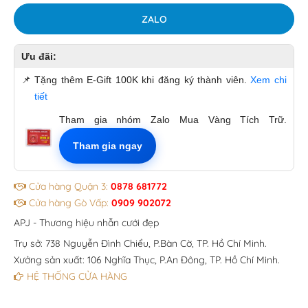
ZALO
Ưu đãi:
📌
Tặng thêm E-Gift 100K khi đăng ký thành viên.
Xem chi
tiết
Tham gia nhóm Zalo Mua Vàng Tích Trữ.
Tham gia ngay
Cửa hàng Quận 3:
0878 681772
Cửa hàng Gò Vấp:
0909 902072
APJ - Thương hiệu nhẫn cưới đẹp
Trụ sở: 738 Nguyễn Đình Chiểu, P.Bàn Cờ, TP. Hồ Chí Minh.
Xưởng sản xuất: 106 Nghĩa Thục, P.An Đông, TP. Hồ Chí Minh.
HỆ THỐNG CỬA HÀNG