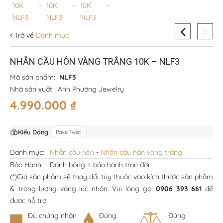
Trở về
Danh mục
NHẪN CẦU HÔN VÀNG TRẮNG 10K – NLF3
Mã sản phẩm:
NLF3
Nhà sản xuất:
Anh Phương Jewelry
4.990.000
₫
Kiểu Dáng
:
Pave Twist
Danh mục:
Nhẫn cầu hôn
-
Nhẫn cầu hôn vàng trắng
Bảo Hành:
Đánh bóng + bảo hành trọn đời
(*)Giá sản phẩm sẽ thay đổi tùy thuộc vào kích thước sản phẩm
& trọng lượng vàng lúc nhận. Vui lòng gọi
0906 393 661
để
được hỗ trợ
Đủ chứng nhận
Đúng
Đúng