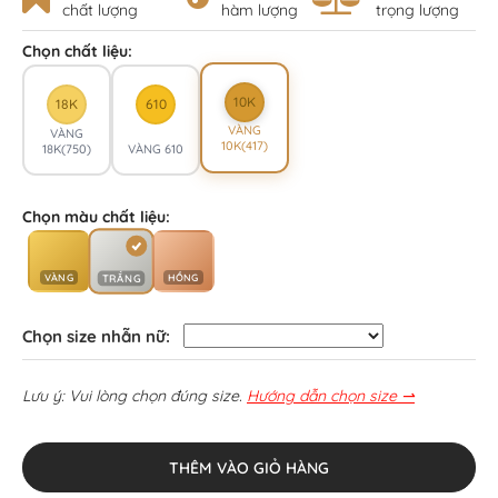
chất lượng
hàm lượng
trọng lượng
Chọn chất liệu:
10K
18K
610
VÀNG
VÀNG
10K(417)
18K(750)
VÀNG 610
Chọn màu chất liệu:
VÀNG
HỒNG
TRẮNG
Chọn size nhẫn nữ:
Lưu ý: Vui lòng chọn đúng size.
Hướng dẫn chọn size ⇀
THÊM VÀO GIỎ HÀNG