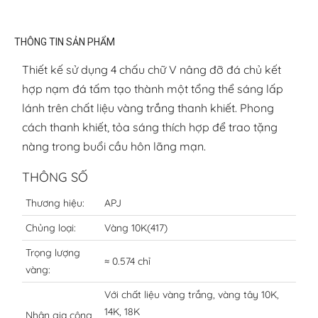
THÔNG TIN SẢN PHẨM
Thiết kế sử dụng 4 chấu chữ V nâng đỡ đá chủ kết
hợp nạm đá tấm tạo thành một tổng thể sáng lấp
lánh trên chất liệu vàng trắng thanh khiết. Phong
cách thanh khiết, tỏa sáng thích hợp để trao tặng
nàng trong buổi cầu hôn lãng mạn.
THÔNG SỐ
Thương hiệu:
APJ
Chủng loại:
Vàng 10K(417)
Trọng lượng
≈ 0.574 chỉ
vàng:
Với chất liệu vàng trắng, vàng tây 10K,
14K, 18K
Nhận gia công