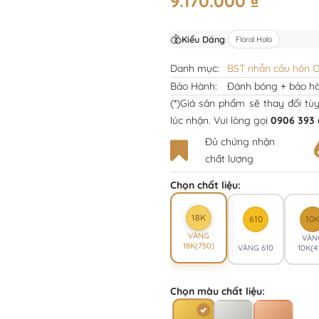
9.170.000
₫
Kiểu Dáng
:
Floral Halo
Danh mục:
BST nhẫn cầu hôn O
Bảo Hành:
Đánh bóng + bảo hà
(*)Giá sản phẩm sẽ thay đổi tù
lúc nhận. Vui lòng gọi
0906 393 
Đủ chứng nhận
chất lượng
Chọn chất liệu:
18K
610
10
VÀNG
VÀN
18K(750)
VÀNG 610
10K(4
Chọn màu chất liệu: