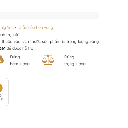
nly You
-
Nhẫn cầu hôn vàng
nh trọn đời
y thuộc vào kích thước sản phẩm & trọng lượng vàng
661
để được hỗ trợ
Đúng
Đúng
hàm lượng
trọng lượng
K
G
17)