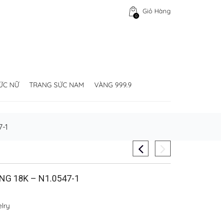
Giỏ Hàng
0
ỨC NỮ
TRANG SỨC NAM
VÀNG 999.9
-1
G 18K – N1.0547-1
lry