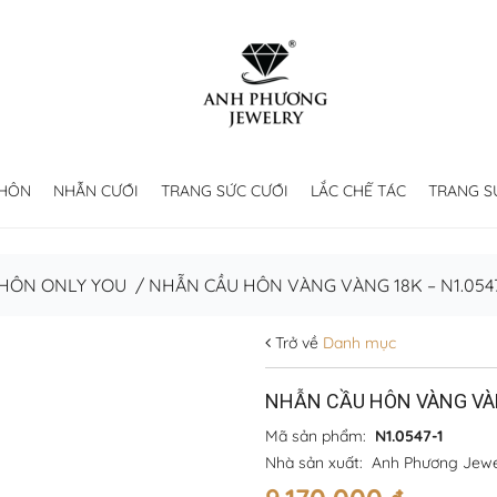
 HÔN
NHẪN CƯỚI
TRANG SỨC CƯỚI
LẮC CHẾ TÁC
TRANG S
 HÔN ONLY YOU
/
NHẪN CẦU HÔN VÀNG VÀNG 18K – N1.0547
Trở về
Danh mục
NHẪN CẦU HÔN VÀNG VÀN
Mã sản phẩm:
N1.0547-1
Nhà sản xuất:
Anh Phương Jewe