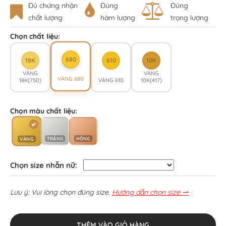
Đủ chứng nhận
Đúng
Đúng
chất lượng
hàm lượng
trọng lượng
Chọn chất liệu:
680
18K
610
10K
VÀNG
VÀNG
VÀNG 680
18K(750)
VÀNG 610
10K(417)
Chọn màu chất liệu:
TRẮNG
HỒNG
VÀNG
Chọn size nhẫn nữ:
Lưu ý: Vui lòng chọn đúng size.
Hướng dẫn chọn size ⇀
THÊM VÀO GIỎ HÀNG