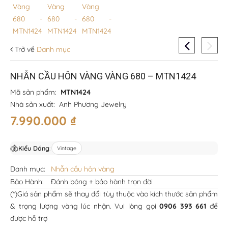
Trở về
Danh mục
NHẪN CẦU HÔN VÀNG VÀNG 680 – MTN1424
Mã sản phẩm:
MTN1424
Nhà sản xuất:
Anh Phương Jewelry
7.990.000
₫
Kiểu Dáng
:
Vintage
Danh mục:
Nhẫn cầu hôn vàng
Bảo Hành:
Đánh bóng + bảo hành trọn đời
(*)Giá sản phẩm sẽ thay đổi tùy thuộc vào kích thước sản phẩm
& trọng lượng vàng lúc nhận. Vui lòng gọi
0906 393 661
để
được hỗ trợ