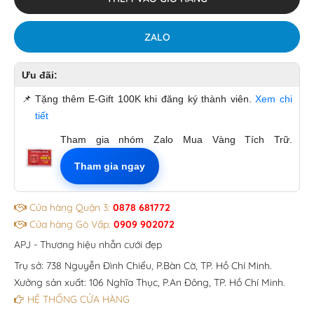
ZALO
Ưu đãi:
📌
Tặng thêm E-Gift 100K khi đăng ký thành viên.
Xem chi
tiết
Tham gia nhóm Zalo Mua Vàng Tích Trữ.
Tham gia ngay
Cửa hàng Quận 3:
0878 681772
Cửa hàng Gò Vấp:
0909 902072
APJ - Thương hiệu nhẫn cưới đẹp
Trụ sở: 738 Nguyễn Đình Chiểu, P.Bàn Cờ, TP. Hồ Chí Minh.
Xưởng sản xuất: 106 Nghĩa Thục, P.An Đông, TP. Hồ Chí Minh.
HỆ THỐNG CỬA HÀNG