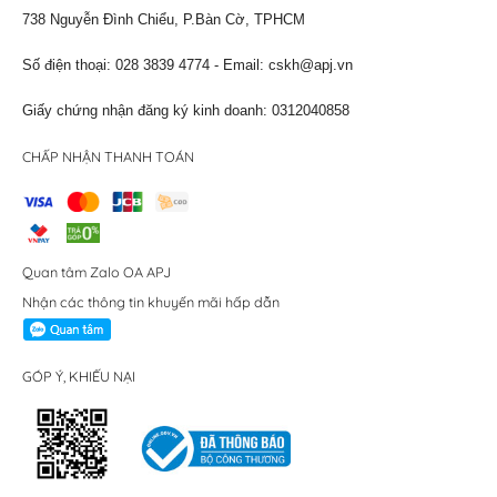
738 Nguyễn Đình Chiểu, P.Bàn Cờ, TPHCM
Số điện thoại: 028 3839 4774 - Email:
cskh@apj.vn
Giấy chứng nhận đăng ký kinh doanh: 0312040858
CHẤP NHẬN THANH TOÁN
Quan tâm Zalo OA APJ
Nhận các thông tin khuyến mãi hấp dẫn
GÓP Ý, KHIẾU NẠI