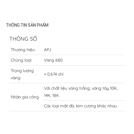
THÔNG TIN SẢN PHẨM
THÔNG SỐ
Thương hiệu:
APJ
Chủng loại:
Vàng 680
Trọng lượng
≈ 0.674 chỉ
vàng:
Với chất liệu vàng trắng, vàng tây 10K,
14K, 18K
Nhận gia công
Các loại mặt đá, kim cương khác nhau