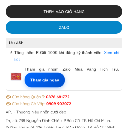
THÊM VÀO GIỎ HÀNG
ZALO
Ưu đãi:
📌
Tặng thêm E-Gift 100K khi đăng ký thành viên.
Xem chi
tiết
Tham gia nhóm Zalo Mua Vàng Tích Trữ.
Tham gia ngay
Cửa hàng Quận 3:
0878 681772
Cửa hàng Gò Vấp:
0909 902072
APJ - Thương hiệu nhẫn cưới đẹp
Trụ sở: 738 Nguyễn Đình Chiểu, P.Bàn Cờ, TP. Hồ Chí Minh.
Xưởng sản xuất: 106 Nghĩa Thục, P.An Đông, TP. Hồ Chí Minh.