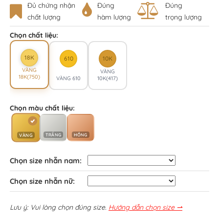
Đủ chứng nhận
Đúng
Đúng
chất lượng
hàm lượng
trọng lượng
Chọn chất liệu:
18K
610
10K
VÀNG
VÀNG
18K(750)
VÀNG 610
10K(417)
Chọn màu chất liệu:
TRẮNG
HỒNG
VÀNG
Chọn size nhẫn nam:
Chọn size nhẫn nữ:
Lưu ý: Vui lòng chọn đúng size.
Hướng dẫn chọn size ⇀