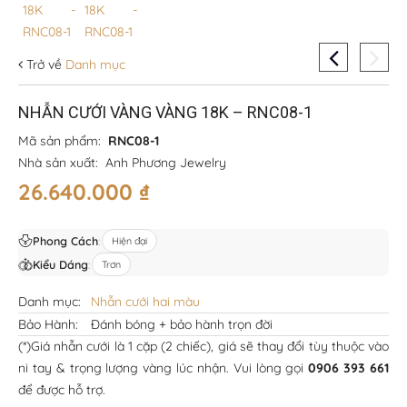
Trở về
Danh mục
NHẪN CƯỚI VÀNG VÀNG 18K – RNC08-1
Mã sản phẩm:
RNC08-1
Nhà sản xuất:
Anh Phương Jewelry
26.640.000
₫
Phong Cách
:
Hiện đại
Kiểu Dáng
:
Trơn
Danh mục:
Nhẫn cưới hai màu
Bảo Hành:
Đánh bóng + bảo hành trọn đời
(*)Giá nhẫn cưới là 1 cặp (2 chiếc), giá sẽ thay đổi tùy thuộc vào
ni tay & trọng lượng vàng lúc nhận. Vui lòng gọi
0906 393 661
để được hỗ trợ.