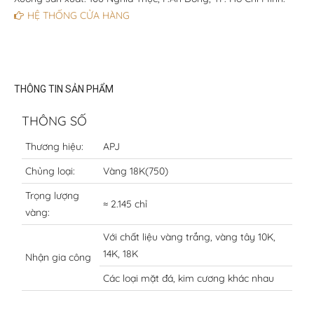
HỆ THỐNG CỬA HÀNG
THÔNG TIN SẢN PHẨM
THÔNG SỐ
Thương hiệu:
APJ
Chủng loại:
Vàng 18K(750)
Trọng lượng
≈ 2.145 chỉ
vàng:
Với chất liệu vàng trắng, vàng tây 10K,
14K, 18K
Nhận gia công
Các loại mặt đá, kim cương khác nhau