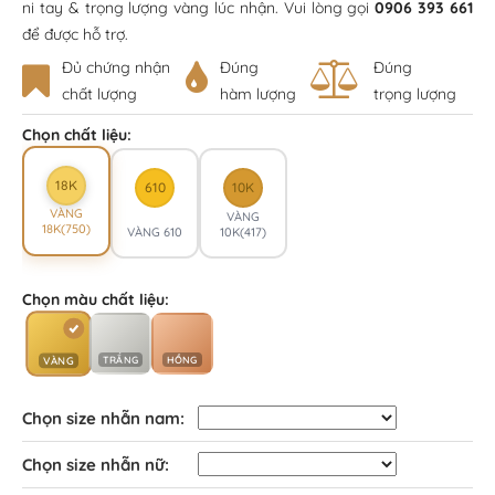
ni tay & trọng lượng vàng lúc nhận. Vui lòng gọi
0906 393 661
để được hỗ trợ.
Đủ chứng nhận
Đúng
Đúng
chất lượng
hàm lượng
trọng lượng
Chọn chất liệu:
18K
610
10K
VÀNG
VÀNG
18K(750)
VÀNG 610
10K(417)
Chọn màu chất liệu:
TRẮNG
HỒNG
VÀNG
Chọn size nhẫn nam:
Chọn size nhẫn nữ: