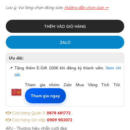
Lưu ý: Vui lòng chọn đúng size.
Hướng dẫn chọn size ⇀
THÊM VÀO GIỎ HÀNG
ZALO
Ưu đãi:
📌
Tặng thêm E-Gift 100K khi đăng ký thành viên.
Xem chi
tiết
Tham gia nhóm Zalo Mua Vàng Tích Trữ.
Tham gia ngay
Cửa hàng Quận 3:
0878 681772
Cửa hàng Gò Vấp:
0909 902072
APJ - Thương hiệu nhẫn cưới đẹp