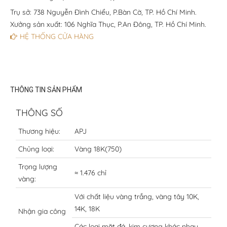
Trụ sở: 738 Nguyễn Đình Chiểu, P.Bàn Cờ, TP. Hồ Chí Minh.
Xưởng sản xuất: 106 Nghĩa Thục, P.An Đông, TP. Hồ Chí Minh.
HỆ THỐNG CỬA HÀNG
THÔNG TIN SẢN PHẨM
THÔNG SỐ
Thương hiệu:
APJ
Chủng loại:
Vàng 18K(750)
Trọng lượng
≈ 1.476 chỉ
vàng:
Với chất liệu vàng trắng, vàng tây 10K,
14K, 18K
Nhận gia công
Các loại mặt đá, kim cương khác nhau