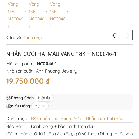
Trở về
Danh mục
NHẪN CƯỚI HAI MÀU VÀNG 18K – NC0046-1
Mã sản phẩm:
NC0046-1
Nhà sản xuất:
Anh Phương Jewelry
19.750.000
₫
Phong Cách
:
Hiện đại
Kiểu Dáng
:
Một đá
Danh mục:
BST nhẫn cưới Hạnh Phúc
-
Nhẫn cưới hai màu
Bảo Hành:
Đánh bóng + bảo hành trọn đời
(*)Giá nhẫn cưới là 1 cặp (2 chiếc), giá sẽ thay đổi tùy thuộc vào