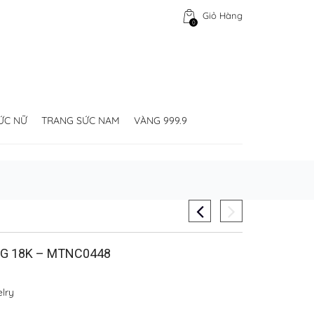
Giỏ Hàng
0
ỨC NỮ
TRANG SỨC NAM
VÀNG 999.9
G 18K – MTNC0448
lry