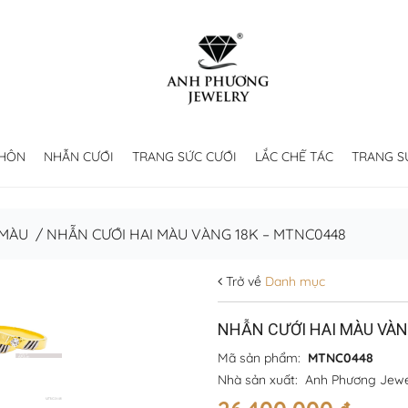
 HÔN
NHẪN CƯỚI
TRANG SỨC CƯỚI
LẮC CHẾ TÁC
TRANG S
 MÀU
/
NHẪN CƯỚI HAI MÀU VÀNG 18K – MTNC0448
Trở về
Danh mục
NHẪN CƯỚI HAI MÀU VÀN
Mã sản phẩm:
MTNC0448
Nhà sản xuất:
Anh Phương Jewe