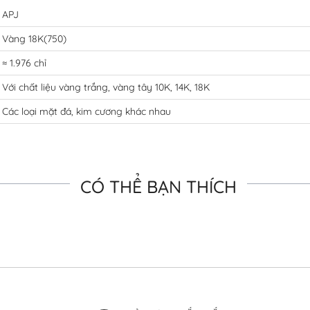
APJ
Vàng 18K(750)
≈ 1.976 chỉ
Với chất liệu vàng trắng, vàng tây 10K, 14K, 18K
Các loại mặt đá, kim cương khác nhau
CÓ THỂ BẠN THÍCH