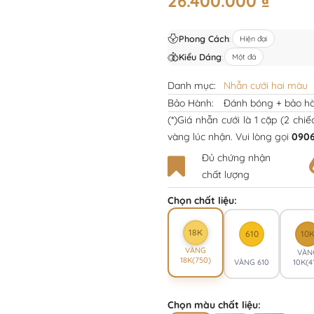
26.400.000
₫
Phong Cách
:
Hiện đại
Kiểu Dáng
:
Một đá
Danh mục:
Nhẫn cưới hai màu
Bảo Hành:
Đánh bóng + bảo hà
(*)Giá nhẫn cưới là 1 cặp (2 chi
vàng lúc nhận. Vui lòng gọi
0906
Đủ chứng nhận
chất lượng
Chọn chất liệu:
18K
610
10
VÀNG
VÀN
18K(750)
VÀNG 610
10K(4
Chọn màu chất liệu: