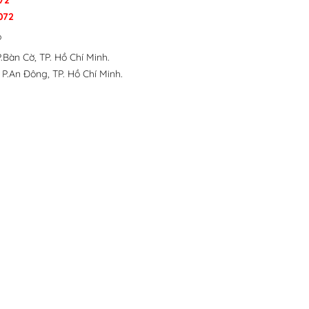
72
072
p
.Bàn Cờ, TP. Hồ Chí Minh.
 P.An Đông, TP. Hồ Chí Minh.