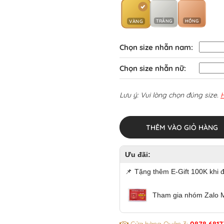
TRẮNG
HỒNG
VÀNG
Chọn size nhẫn nam:
Chọn size nhẫn nữ:
Lưu ý: Vui lòng chọn đúng size.
THÊM VÀO GIỎ HÀNG
Ưu đãi:
📌
Tặng thêm E-Gift 100K khi 
Tham gia nhóm Zalo 