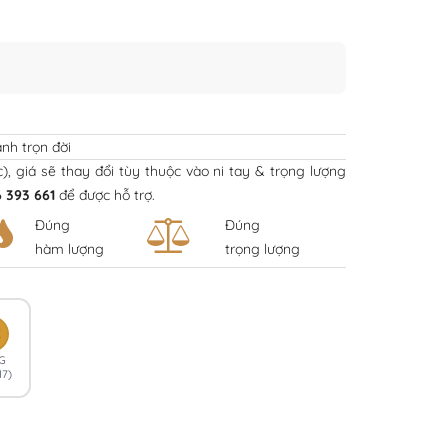
nh trọn đời
ếc), giá sẽ thay đổi tùy thuộc vào ni tay & trọng lượng
 393 661
để được hỗ trợ.
Đúng
Đúng
hàm lượng
trọng lượng
K
G
17)