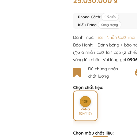
25.030.000
₫
Phong Cách
:
Cổ điển
Kiểu Dáng
:
Sang trọng
Danh mục:
BST Nhẫn Cưới mới 
Bảo Hành:
Đánh bóng + bảo hà
(*)Giá nhẫn cưới là 1 cặp (2 chi
vàng lúc nhận. Vui lòng gọi
0906
Đủ chứng nhận
chất lượng
Chọn chất liệu:
10K
VÀNG
10K(417)
Chọn màu chất liệu: