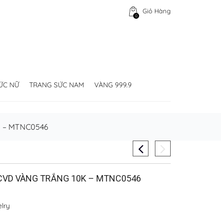
Giỏ Hàng
0
ỨC NỮ
TRANG SỨC NAM
VÀNG 999.9
 – MTNC0546
CVD VÀNG TRẮNG 10K – MTNC0546
lry