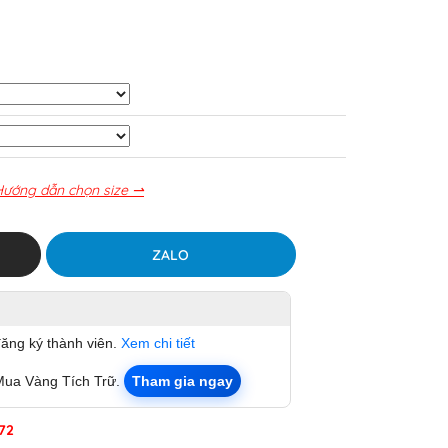
Hướng dẫn chọn size ⇀
ZALO
đăng ký thành viên.
Xem chi tiết
Mua Vàng Tích Trữ.
Tham gia ngay
72