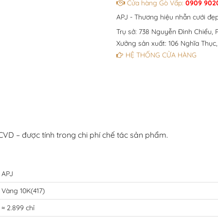
Cửa hàng Gò Vấp:
0909 902
APJ - Thương hiệu nhẫn cưới đẹ
Trụ sở: 738 Nguyễn Đình Chiểu, P
Xưởng sản xuất: 106 Nghĩa Thục,
HỆ THỐNG CỬA HÀNG
D – được tính trong chi phí chế tác sản phẩm.
APJ
Vàng 10K(417)
≈ 2.899 chỉ