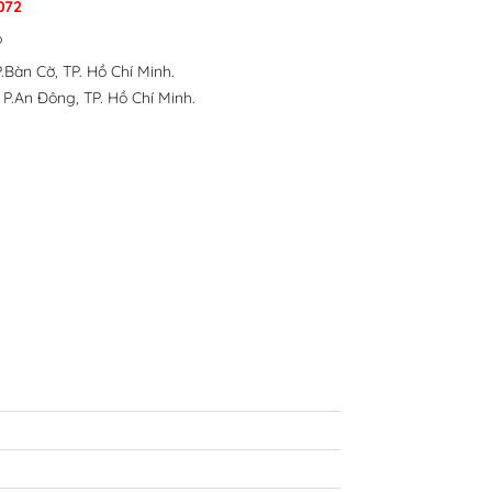
072
p
.Bàn Cờ, TP. Hồ Chí Minh.
 P.An Đông, TP. Hồ Chí Minh.