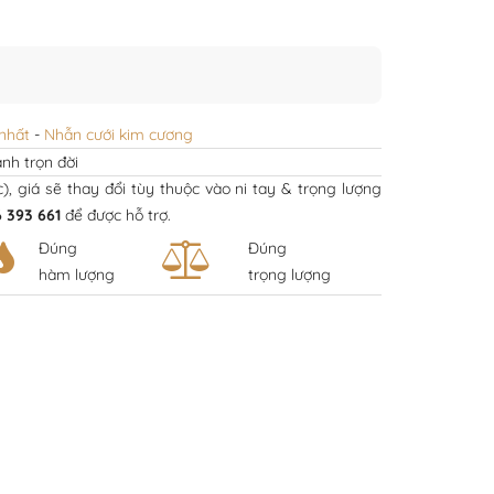
nhất
-
Nhẫn cưới kim cương
nh trọn đời
ếc), giá sẽ thay đổi tùy thuộc vào ni tay & trọng lượng
 393 661
để được hỗ trợ.
Đúng
Đúng
hàm lượng
trọng lượng