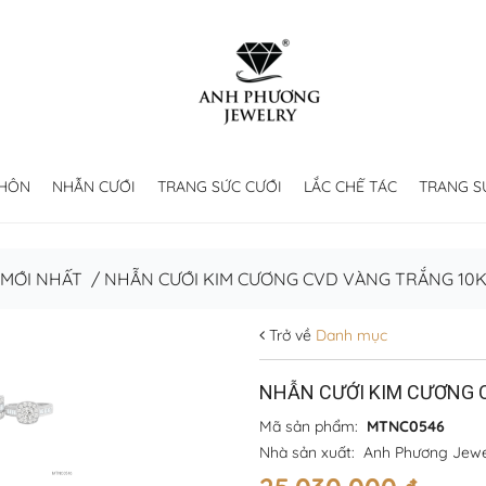
 HÔN
NHẪN CƯỚI
TRANG SỨC CƯỚI
LẮC CHẾ TÁC
TRANG S
 MỚI NHẤT
/
NHẪN CƯỚI KIM CƯƠNG CVD VÀNG TRẮNG 10K
Trở về
Danh mục
NHẪN CƯỚI KIM CƯƠNG 
Mã sản phẩm:
MTNC0546
Nhà sản xuất:
Anh Phương Jewe