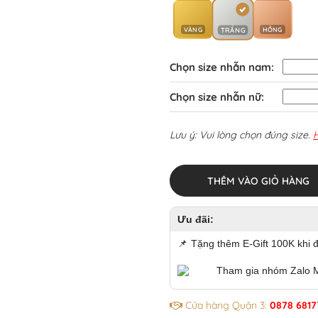
VÀNG
HỒNG
TRẮNG
Chọn size nhẫn nam:
Chọn size nhẫn nữ:
Lưu ý: Vui lòng chọn đúng size.
THÊM VÀO GIỎ HÀNG
Ưu đãi:
📌
Tặng thêm E-Gift 100K khi 
Tham gia nhóm Zalo 
Cửa hàng Quận 3:
0878 6817