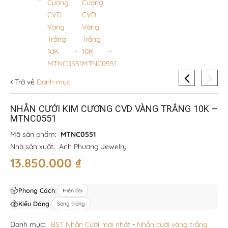
Trở về
Danh mục
NHẪN CƯỚI KIM CƯƠNG CVD VÀNG TRẮNG 10K –
MTNC0551
Mã sản phẩm:
MTNC0551
Nhà sản xuất:
Anh Phương Jewelry
13.850.000
₫
Phong Cách
:
Hiện đại
Kiểu Dáng
:
Sang trọng
Danh mục:
BST Nhẫn Cưới mới nhất
-
Nhẫn cưới vàng trắng