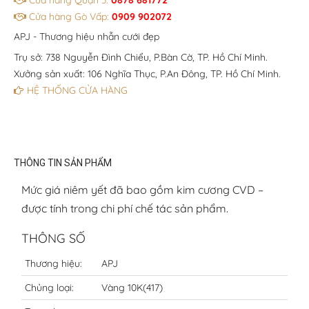
Cửa hàng Quận 3:
0878 681772
Cửa hàng Gò Vấp:
0909 902072
APJ - Thương hiệu nhẫn cưới đẹp
Trụ sở: 738 Nguyễn Đình Chiểu, P.Bàn Cờ, TP. Hồ Chí Minh.
Xưởng sản xuất: 106 Nghĩa Thục, P.An Đông, TP. Hồ Chí Minh.
HỆ THỐNG CỬA HÀNG
THÔNG TIN SẢN PHẨM
Mức giá niêm yết đã bao gồm kim cương CVD –
được tính trong chi phí chế tác sản phẩm.
THÔNG SỐ
Thương hiệu:
APJ
Chủng loại:
Vàng 10K(417)