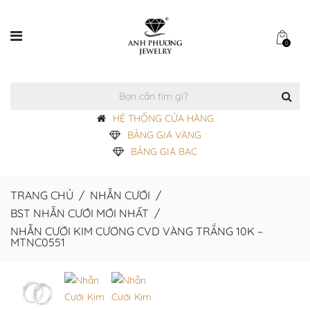
0
HỆ THỐNG CỬA HÀNG
BẢNG GIÁ VÀNG
BẢNG GIÁ BẠC
TRANG CHỦ
/
NHẪN CƯỚI
/
BST NHẪN CƯỚI MỚI NHẤT
/
NHẪN CƯỚI KIM CƯƠNG CVD VÀNG TRẮNG 10K –
MTNC0551