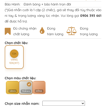
Bảo Hành:
Đánh bóng + bảo hành trọn đời
(*)Giá nhẫn cưới là 1 cặp (2 chiếc), giá sẽ thay đổi tùy thuộc vào
ni tay & trọng lượng vàng lúc nhận. Vui lòng gọi
0906 393 661
để được hỗ trợ.
Đủ chứng nhận
Đúng
Đúng
chất lượng
hàm lượng
trọng lượng
Chọn chất liệu:
10K
VÀNG
10K(417)
Chọn màu chất liệu:
VÀNG
HỒNG
TRẮNG
Chọn size nhẫn nam: