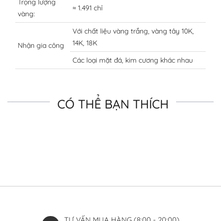
Trọng lượng
≈ 1.491 chỉ
vàng:
Với chất liệu vàng trắng, vàng tây 10K,
14K, 18K
Nhận gia công
Các loại mặt đá, kim cương khác nhau
CÓ THỂ BẠN THÍCH
TƯ VẤN MUA HÀNG (8:00 - 20:00)