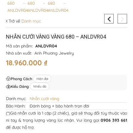
Trở về
Danh mục
NHẪN CƯỚI VÀNG VÀNG 680 – ANLDVR04
Mã sản phẩm:
ANLDVR04
Nhà sản xuất:
Anh Phương Jewelry
18.960.000
₫
Phong Cách
:
Hiện đại
Kiểu Dáng
:
Nhiều đá
Danh mục:
Nhẫn cưới vàng
Bảo Hành:
Đánh bóng + bảo hành trọn đời
(*)Giá nhẫn cưới là 1 cặp (2 chiếc), giá sẽ thay đổi tùy thuộc vào
ni tay & trọng lượng vàng lúc nhận. Vui lòng gọi
0906 393 661
để được hỗ trợ.