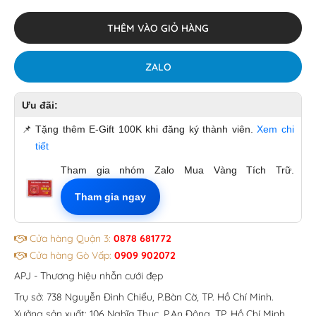
THÊM VÀO GIỎ HÀNG
ZALO
Ưu đãi:
📌
Tặng thêm E-Gift 100K khi đăng ký thành viên.
Xem chi
tiết
Tham gia nhóm Zalo Mua Vàng Tích Trữ.
Tham gia ngay
Cửa hàng Quận 3:
0878 681772
Cửa hàng Gò Vấp:
0909 902072
APJ - Thương hiệu nhẫn cưới đẹp
Trụ sở: 738 Nguyễn Đình Chiểu, P.Bàn Cờ, TP. Hồ Chí Minh.
Xưởng sản xuất: 106 Nghĩa Thục, P.An Đông, TP. Hồ Chí Minh.