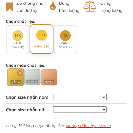
Đủ chứng nhận
Đúng
Đúng
chất lượng
hàm lượng
trọng lượng
Chọn chất liệu:
680
18K
10K
VÀNG
VÀNG
VÀNG 680
18K(750)
10K(417)
Chọn màu chất liệu:
TRẮNG
HỒNG
VÀNG
Chọn size nhẫn nam:
Chọn size nhẫn nữ:
Lưu ý: Vui lòng chọn đúng size.
Hướng dẫn chọn size ⇀