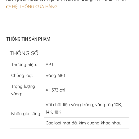
HỆ THỐNG CỬA HÀNG
THÔNG TIN SẢN PHẨM
THÔNG SỐ
Thương hiệu:
APJ
Chủng loại:
Vàng 680
Trọng lượng
≈ 1.573 chỉ
vàng:
Với chất liệu vàng trắng, vàng tây 10K,
14K, 18K
Nhận gia công
Các loại mặt đá, kim cương khác nhau