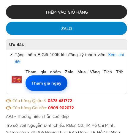
THÊM VÀO GIỎ HÀNG
ZALO
Ưu đãi:
📌
Tặng thêm E-Gift 100K khi đăng ký thành viên.
Xem chi
tiết
Tham gia nhóm Zalo Mua Vàng Tích Trữ.
Tham gia ngay
Cửa hàng Quận 3:
0878 681772
Cửa hàng Gò Vấp:
0909 902072
APJ - Thương hiệu nhẫn cưới đẹp
Trụ sở: 738 Nguyễn Đình Chiểu, P.Bàn Cờ, TP. Hồ Chí Minh.
Xưởng sản xuất: 106 Nghĩa Thục, P.An Đông, TP. Hồ Chí Minh.