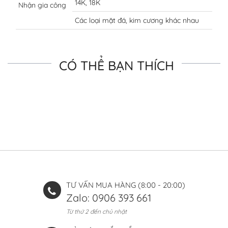
14K, 18K
Nhận gia công
Các loại mặt đá, kim cương khác nhau
CÓ THỂ BẠN THÍCH
TƯ VẤN MUA HÀNG (8:00 - 20:00)
Zalo: 0906 393 661
Từ thứ 2 đến chủ nhật