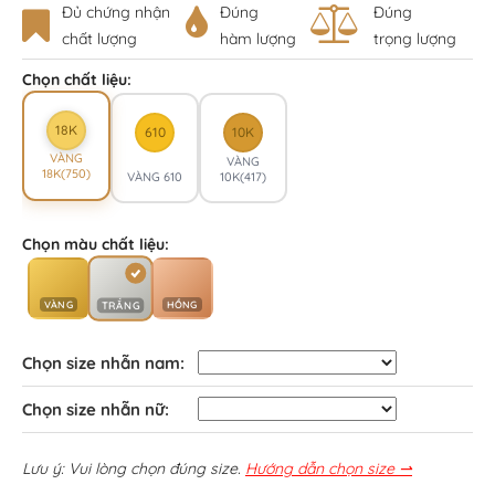
Đủ chứng nhận
Đúng
Đúng
chất lượng
hàm lượng
trọng lượng
Chọn chất liệu:
18K
610
10K
VÀNG
VÀNG
18K(750)
VÀNG 610
10K(417)
Chọn màu chất liệu:
VÀNG
HỒNG
TRẮNG
Chọn size nhẫn nam:
Chọn size nhẫn nữ:
Lưu ý: Vui lòng chọn đúng size.
Hướng dẫn chọn size ⇀