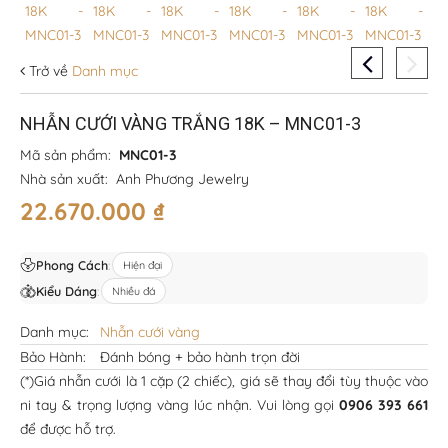
Trở về
Danh mục
NHẪN CƯỚI VÀNG TRẮNG 18K – MNC01-3
Mã sản phẩm:
MNC01-3
Nhà sản xuất:
Anh Phương Jewelry
22.670.000
₫
Phong Cách
:
Hiện đại
Kiểu Dáng
:
Nhiều đá
Danh mục:
Nhẫn cưới vàng
Bảo Hành:
Đánh bóng + bảo hành trọn đời
(*)Giá nhẫn cưới là 1 cặp (2 chiếc), giá sẽ thay đổi tùy thuộc vào
ni tay & trọng lượng vàng lúc nhận. Vui lòng gọi
0906 393 661
để được hỗ trợ.