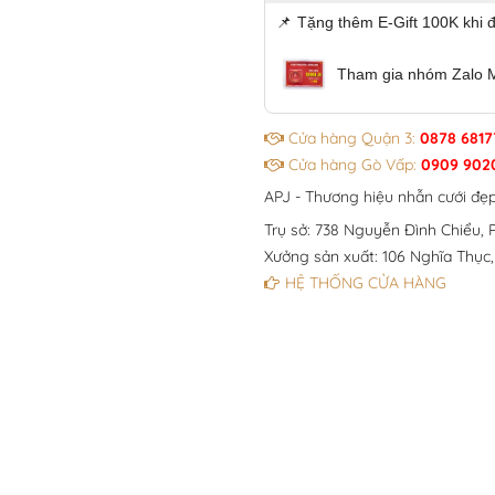
📌
Tặng thêm E-Gift 100K khi 
Tham gia nhóm Zalo 
Cửa hàng Quận 3:
0878 6817
Cửa hàng Gò Vấp:
0909 902
APJ - Thương hiệu nhẫn cưới đẹ
Trụ sở: 738 Nguyễn Đình Chiểu, P
Xưởng sản xuất: 106 Nghĩa Thục,
HỆ THỐNG CỬA HÀNG