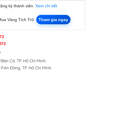
đăng ký thành viên.
Xem chi tiết
Mua Vàng Tích Trữ.
Tham gia ngay
72
072
p
.Bàn Cờ, TP. Hồ Chí Minh.
 P.An Đông, TP. Hồ Chí Minh.