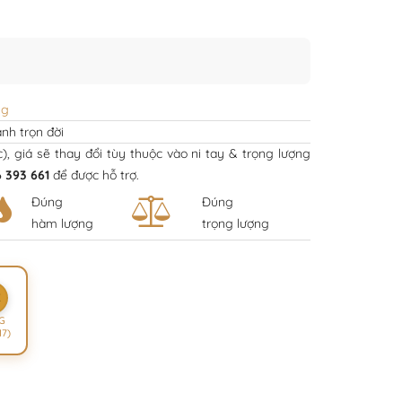
ng
nh trọn đời
ếc), giá sẽ thay đổi tùy thuộc vào ni tay & trọng lượng
 393 661
để được hỗ trợ.
Đúng
Đúng
hàm lượng
trọng lượng
K
G
17)