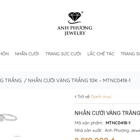
 HÔN
NHẪN CƯỚI
TRANG SỨC CƯỚI
LẮC CHẾ TÁC
TRANG S
NG TRẮNG
/
NHẪN CƯỚI VÀNG TRẮNG 10K – MTNC0418-1
Trở về
Danh mục
NHẪN CƯỚI VÀNG TRẮNG
Mã sản phẩm:
MTNC0418-1
Nhà sản xuất:
Anh Phương Jewe