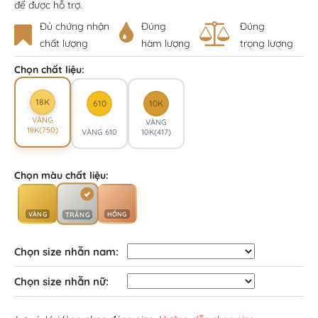
để được hỗ trợ.
Đủ chứng nhận
Đúng
Đúng
chất lượng
hàm lượng
trọng lượng
Chọn chất liệu:
18K
610
10K
VÀNG
VÀNG
18K(750)
VÀNG 610
10K(417)
Chọn màu chất liệu:
VÀNG
HỒNG
TRẮNG
Chọn size nhẫn nam:
Chọn size nhẫn nữ: