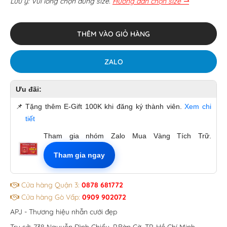
Lưu ý: Vui lòng chọn đúng size.
Hướng dẫn chọn size ⇀
THÊM VÀO GIỎ HÀNG
ZALO
Ưu đãi:
📌
Tặng thêm E-Gift 100K khi đăng ký thành viên.
Xem chi
tiết
Tham gia nhóm Zalo Mua Vàng Tích Trữ.
Tham gia ngay
Cửa hàng Quận 3:
0878 681772
Cửa hàng Gò Vấp:
0909 902072
APJ - Thương hiệu nhẫn cưới đẹp