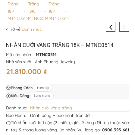
Trở về
Danh mục
NHẪN CƯỚI VÀNG TRẮNG 18K – MTNC0514
Mã sản phẩm:
MTNC0514
Nhà sản xuất:
Anh Phương Jewelry
21.810.000
₫
Phong Cách
:
Hiện đại
Kiểu Dáng
:
Sang trọng
Danh mục:
Nhẫn cưới vàng trắng
Bảo Hành:
Đánh bóng + bảo hành trọn đời
(*)Giá nhẫn cưới là 1 cặp (2 chiếc), giá sẽ thay đổi tùy thuộc vào
ni tay & trọng lượng vàng lúc nhận. Vui lòng gọi
0906 393 661