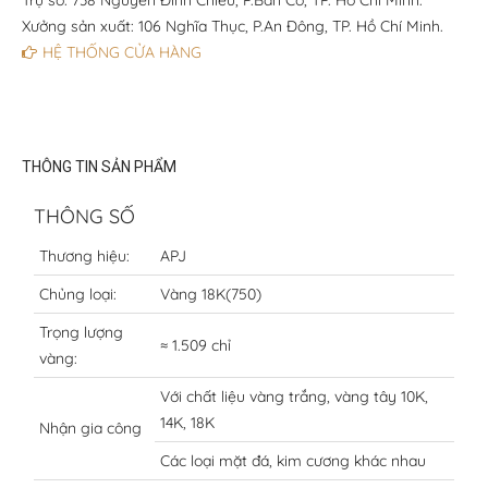
Trụ sở: 738 Nguyễn Đình Chiểu, P.Bàn Cờ, TP. Hồ Chí Minh.
Xưởng sản xuất: 106 Nghĩa Thục, P.An Đông, TP. Hồ Chí Minh.
HỆ THỐNG CỬA HÀNG
THÔNG TIN SẢN PHẨM
THÔNG SỐ
Thương hiệu:
APJ
Chủng loại:
Vàng 18K(750)
Trọng lượng
≈ 1.509 chỉ
vàng:
Với chất liệu vàng trắng, vàng tây 10K,
14K, 18K
Nhận gia công
Các loại mặt đá, kim cương khác nhau