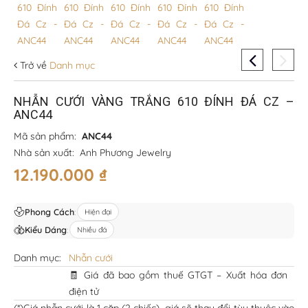
Trở về
Danh mục
NHẪN CƯỚI VÀNG TRẮNG 610 ĐÍNH ĐÁ CZ –
ANC44
Mã sản phẩm:
ANC44
Nhà sản xuất:
Anh Phương Jewelry
12.190.000
₫
Phong Cách
:
Hiện đại
Kiểu Dáng
:
Nhiều đá
Danh mục:
Nhẫn cưới
🧾 Giá đã bao gồm thuế GTGT – Xuất hóa đơn
điện tử