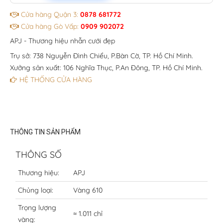
Cửa hàng Quận 3:
0878 681772
Cửa hàng Gò Vấp:
0909 902072
APJ - Thương hiệu nhẫn cưới đẹp
Trụ sở: 738 Nguyễn Đình Chiểu, P.Bàn Cờ, TP. Hồ Chí Minh.
Xưởng sản xuất: 106 Nghĩa Thục, P.An Đông, TP. Hồ Chí Minh.
HỆ THỐNG CỬA HÀNG
THÔNG TIN SẢN PHẨM
THÔNG SỐ
Thương hiệu:
APJ
Chủng loại:
Vàng 610
Trọng lượng
≈ 1.011 chỉ
vàng: