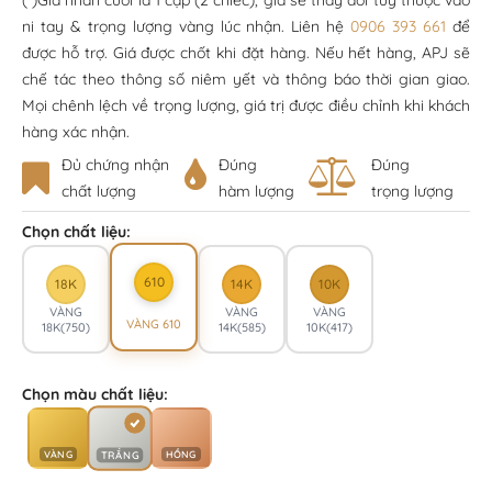
(*)Giá nhẫn cưới là 1 cặp (2 chiếc), giá sẽ thay đổi tùy thuộc vào
ni tay & trọng lượng vàng lúc nhận. Liên hệ
0906 393 661
để
được hỗ trợ. Giá được chốt khi đặt hàng. Nếu hết hàng, APJ sẽ
chế tác theo thông số niêm yết và thông báo thời gian giao.
Mọi chênh lệch về trọng lượng, giá trị được điều chỉnh khi khách
hàng xác nhận.
Đủ chứng nhận
Đúng
Đúng
chất lượng
hàm lượng
trọng lượng
Chọn chất liệu:
610
18K
14K
10K
VÀNG
VÀNG
VÀNG
VÀNG 610
18K(750)
14K(585)
10K(417)
Chọn màu chất liệu:
VÀNG
HỒNG
TRẮNG