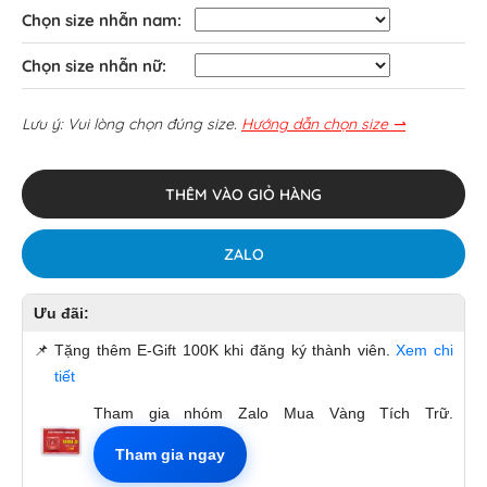
Chọn size nhẫn nam:
Chọn size nhẫn nữ:
Lưu ý: Vui lòng chọn đúng size.
Hướng dẫn chọn size ⇀
THÊM VÀO GIỎ HÀNG
ZALO
Ưu đãi:
📌
Tặng thêm E-Gift 100K khi đăng ký thành viên.
Xem chi
tiết
Tham gia nhóm Zalo Mua Vàng Tích Trữ.
Tham gia ngay