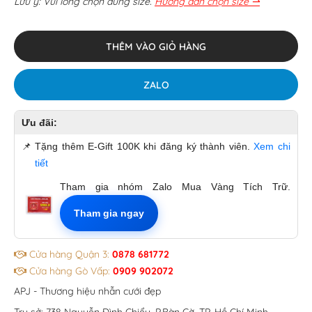
Lưu ý: Vui lòng chọn đúng size.
Hướng dẫn chọn size ⇀
THÊM VÀO GIỎ HÀNG
ZALO
Ưu đãi:
📌
Tặng thêm E-Gift 100K khi đăng ký thành viên.
Xem chi
tiết
Tham gia nhóm Zalo Mua Vàng Tích Trữ.
Tham gia ngay
Cửa hàng Quận 3:
0878 681772
Cửa hàng Gò Vấp:
0909 902072
APJ - Thương hiệu nhẫn cưới đẹp