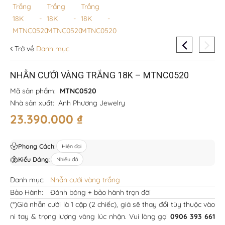
Trở về
Danh mục
NHẪN CƯỚI VÀNG TRẮNG 18K – MTNC0520
Mã sản phẩm:
MTNC0520
Nhà sản xuất:
Anh Phương Jewelry
23.390.000
₫
Phong Cách
:
Hiện đại
Kiểu Dáng
:
Nhiều đá
Danh mục:
Nhẫn cưới vàng trắng
Bảo Hành:
Đánh bóng + bảo hành trọn đời
(*)Giá nhẫn cưới là 1 cặp (2 chiếc), giá sẽ thay đổi tùy thuộc vào
ni tay & trọng lượng vàng lúc nhận. Vui lòng gọi
0906 393 661