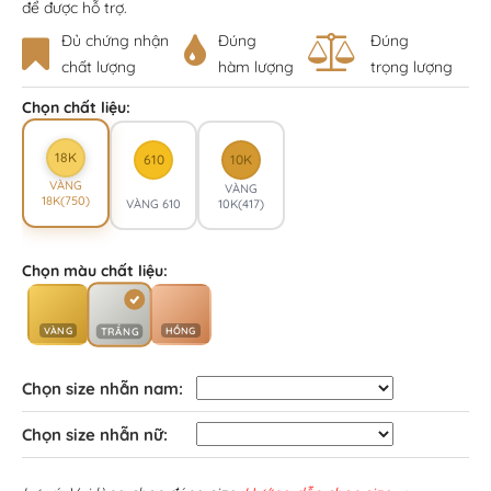
để được hỗ trợ.
Đủ chứng nhận
Đúng
Đúng
chất lượng
hàm lượng
trọng lượng
Chọn chất liệu:
18K
610
10K
VÀNG
VÀNG
18K(750)
VÀNG 610
10K(417)
Chọn màu chất liệu:
VÀNG
HỒNG
TRẮNG
Chọn size nhẫn nam:
Chọn size nhẫn nữ: