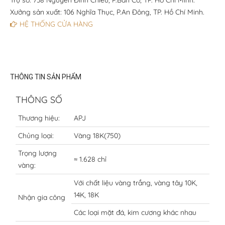
Trụ sở: 738 Nguyễn Đình Chiểu, P.Bàn Cờ, TP. Hồ Chí Minh.
Xưởng sản xuất: 106 Nghĩa Thục, P.An Đông, TP. Hồ Chí Minh.
HỆ THỐNG CỬA HÀNG
THÔNG TIN SẢN PHẨM
THÔNG SỐ
Thương hiệu:
APJ
Chủng loại:
Vàng 18K(750)
Trọng lượng
≈ 1.628 chỉ
vàng:
Với chất liệu vàng trắng, vàng tây 10K,
14K, 18K
Nhận gia công
Các loại mặt đá, kim cương khác nhau