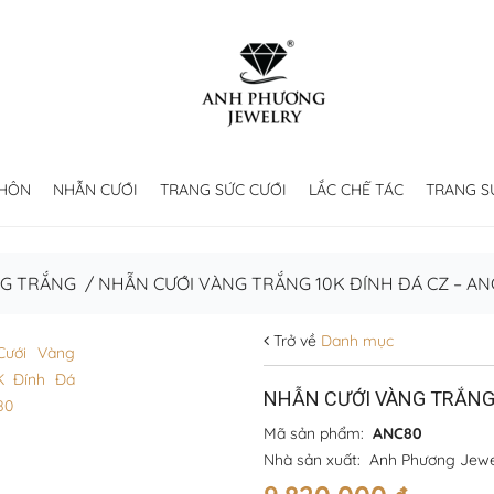
 HÔN
NHẪN CƯỚI
TRANG SỨC CƯỚI
LẮC CHẾ TÁC
TRANG S
NG TRẮNG
/
NHẪN CƯỚI VÀNG TRẮNG 10K ĐÍNH ĐÁ CZ – AN
Trở về
Danh mục
NHẪN CƯỚI VÀNG TRẮNG 
Mã sản phẩm:
ANC80
Nhà sản xuất:
Anh Phương Jewe