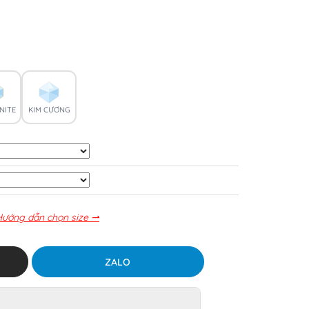
NITE
KIM CƯƠNG
Hướng dẫn chọn size ⇀
ZALO