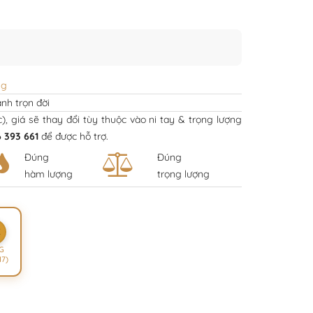
ng
nh trọn đời
ếc), giá sẽ thay đổi tùy thuộc vào ni tay & trọng lượng
 393 661
để được hỗ trợ.
Đúng
Đúng
hàm lượng
trọng lượng
K
G
17)