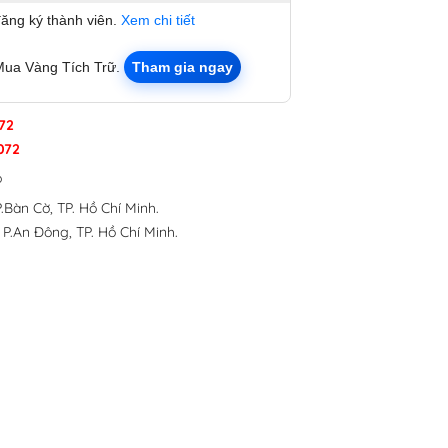
đăng ký thành viên.
Xem chi tiết
Mua Vàng Tích Trữ.
Tham gia ngay
72
072
p
.Bàn Cờ, TP. Hồ Chí Minh.
 P.An Đông, TP. Hồ Chí Minh.