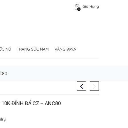
Giỏ Hàng
0
ỨC NỮ
TRANG SỨC NAM
VÀNG 999.9
C80
10K ĐÍNH ĐÁ CZ – ANC80
lry