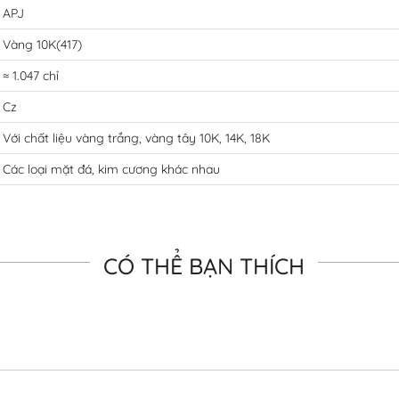
APJ
Vàng 10K(417)
≈ 1.047 chỉ
Cz
Với chất liệu vàng trắng, vàng tây 10K, 14K, 18K
Các loại mặt đá, kim cương khác nhau
CÓ THỂ BẠN THÍCH