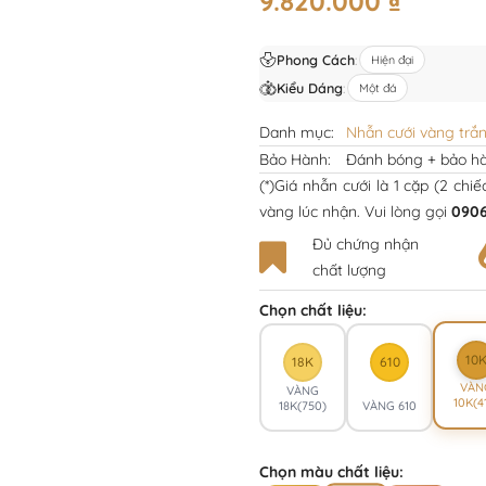
9.820.000
₫
Phong Cách
:
Hiện đại
Kiểu Dáng
:
Một đá
Danh mục:
Nhẫn cưới vàng trắ
Bảo Hành:
Đánh bóng + bảo hà
(*)Giá nhẫn cưới là 1 cặp (2 chi
vàng lúc nhận. Vui lòng gọi
0906
Đủ chứng nhận
chất lượng
Chọn chất liệu:
10
18K
610
VÀN
VÀNG
10K(4
18K(750)
VÀNG 610
Chọn màu chất liệu: