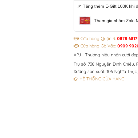
📌
Tặng thêm E-Gift 100K khi 
Tham gia nhóm Zalo 
Cửa hàng Quận 3:
0878 6817
Cửa hàng Gò Vấp:
0909 902
APJ - Thương hiệu nhẫn cưới đẹ
Trụ sở: 738 Nguyễn Đình Chiểu, P
Xưởng sản xuất: 106 Nghĩa Thục,
HỆ THỐNG CỬA HÀNG