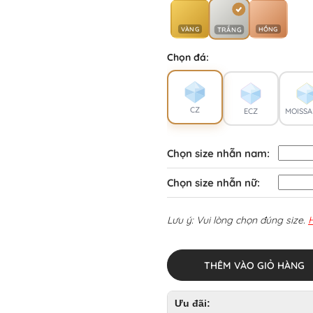
VÀNG
HỒNG
TRẮNG
Chọn đá:
CZ
ECZ
MOISSA
Chọn size nhẫn nam:
Chọn size nhẫn nữ:
Lưu ý: Vui lòng chọn đúng size.
THÊM VÀO GIỎ HÀNG
Ưu đãi: