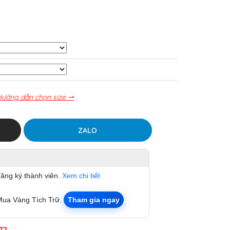
Hướng dẫn chọn size ⇀
ZALO
đăng ký thành viên.
Xem chi tiết
Mua Vàng Tích Trữ.
Tham gia ngay
72