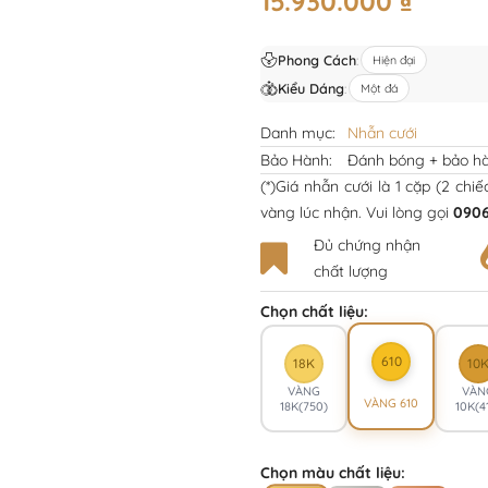
15.930.000
₫
Phong Cách
:
Hiện đại
Kiểu Dáng
:
Một đá
Danh mục:
Nhẫn cưới
Bảo Hành:
Đánh bóng + bảo hà
(*)Giá nhẫn cưới là 1 cặp (2 chi
vàng lúc nhận. Vui lòng gọi
0906
Đủ chứng nhận
chất lượng
Chọn chất liệu:
610
18K
10
VÀNG
VÀN
VÀNG 610
18K(750)
10K(4
Chọn màu chất liệu: