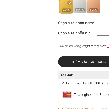
TRẮNG
HỒNG
VÀNG
Chọn size nhẫn nam:
Chọn size nhẫn nữ:
Lưu ý: Vui lòng chọn đúng size.
THÊM VÀO GIỎ HÀNG
Ưu đãi:
📌
Tặng thêm E-Gift 100K khi 
Tham gia nhóm Zalo 
Cửa hàng Quận 3:
0878 6817