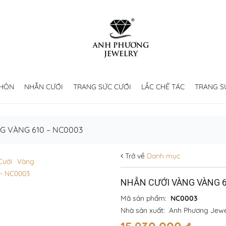
 HÔN
NHẪN CƯỚI
TRANG SỨC CƯỚI
LẮC CHẾ TÁC
TRANG S
G VÀNG 610 – NC0003
Trở về
Danh mục
NHẪN CƯỚI VÀNG VÀNG 6
Mã sản phẩm:
NC0003
Nhà sản xuất:
Anh Phương Jewe