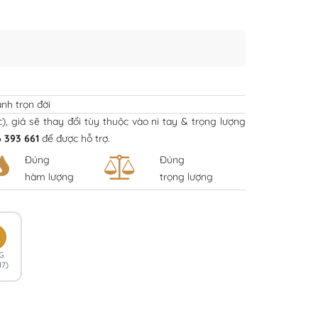
nh trọn đời
ếc), giá sẽ thay đổi tùy thuộc vào ni tay & trọng lượng
 393 661
để được hỗ trợ.
Đúng
Đúng
hàm lượng
trọng lượng
K
G
17)