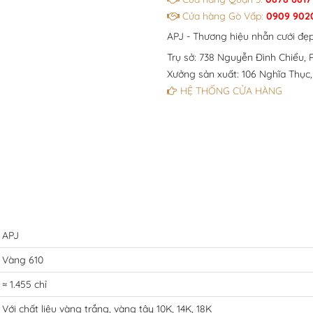
Cửa hàng Gò Vấp:
0909 902
APJ - Thương hiệu nhẫn cưới đẹ
Trụ sở: 738 Nguyễn Đình Chiểu, P
Xưởng sản xuất: 106 Nghĩa Thục,
HỆ THỐNG CỬA HÀNG
APJ
Vàng 610
≈ 1.455 chỉ
Với chất liệu vàng trắng, vàng tây 10K, 14K, 18K