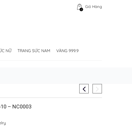
Giỏ Hàng
0
ỨC NỮ
TRANG SỨC NAM
VÀNG 999.9
10 – NC0003
lry