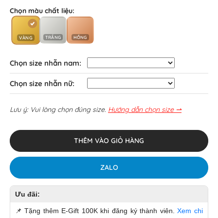
Chọn màu chất liệu:
TRẮNG
HỒNG
VÀNG
Chọn size nhẫn nam:
Chọn size nhẫn nữ:
Lưu ý: Vui lòng chọn đúng size.
Hướng dẫn chọn size ⇀
THÊM VÀO GIỎ HÀNG
ZALO
Ưu đãi:
📌
Tặng thêm E-Gift 100K khi đăng ký thành viên.
Xem chi