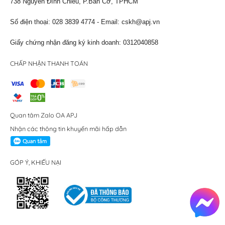
738 Nguyễn Đình Chiểu, P.Bàn Cờ, TPHCM
Số điện thoại: 028 3839 4774 - Email:
cskh@apj.vn
Giấy chứng nhận đăng ký kinh doanh: 0312040858
CHẤP NHẬN THANH TOÁN
Quan tâm Zalo OA APJ
Nhận các thông tin khuyến mãi hấp dẫn
GÓP Ý, KHIẾU NẠI