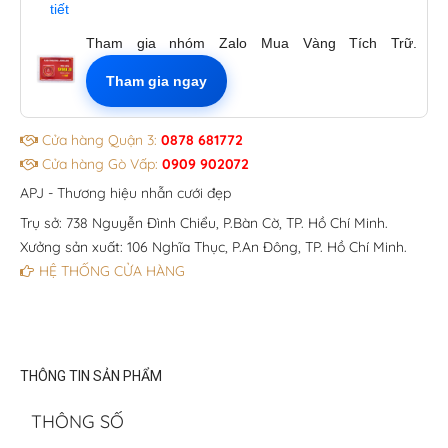
tiết
Tham gia nhóm Zalo Mua Vàng Tích Trữ.
Tham gia ngay
Cửa hàng Quận 3:
0878 681772
Cửa hàng Gò Vấp:
0909 902072
APJ - Thương hiệu nhẫn cưới đẹp
Trụ sở: 738 Nguyễn Đình Chiểu, P.Bàn Cờ, TP. Hồ Chí Minh.
Xưởng sản xuất: 106 Nghĩa Thục, P.An Đông, TP. Hồ Chí Minh.
HỆ THỐNG CỬA HÀNG
THÔNG TIN SẢN PHẨM
THÔNG SỐ