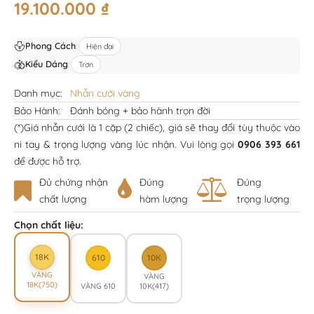
19.100.000
₫
Phong Cách
:
Hiện đại
Kiểu Dáng
:
Trơn
Danh mục:
Nhẫn cưới vàng
Bảo Hành:
Đánh bóng + bảo hành trọn đời
(*)Giá nhẫn cưới là 1 cặp (2 chiếc), giá sẽ thay đổi tùy thuộc vào
ni tay & trọng lượng vàng lúc nhận. Vui lòng gọi
0906 393 661
để được hỗ trợ.
Đủ chứng nhận
Đúng
Đúng
chất lượng
hàm lượng
trọng lượng
Chọn chất liệu:
18K
610
10K
VÀNG
VÀNG
18K(750)
VÀNG 610
10K(417)