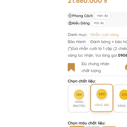
21.680.000
₫
Phong Cách
:
Hiện đại
Kiểu Dáng
:
Một đá
Danh mục:
Nhẫn cưới vàng
Bảo Hành:
Đánh bóng + bảo hà
(*)Giá nhẫn cưới là 1 cặp (2 chi
vàng lúc nhận. Vui lòng gọi
0906
Đủ chứng nhận
chất lượng
Chọn chất liệu:
680
18K
61
VÀNG
VÀNG 680
18K(750)
VÀNG 
Chọn màu chất liệu: