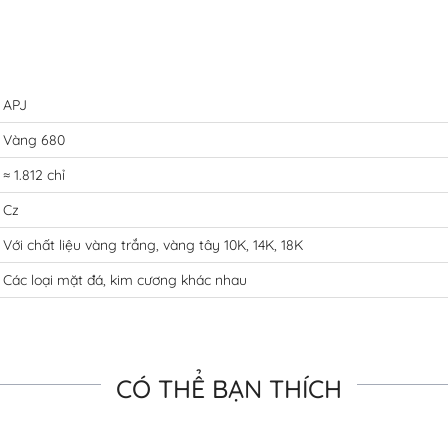
APJ
Vàng 680
≈ 1.812 chỉ
Cz
Với chất liệu vàng trắng, vàng tây 10K, 14K, 18K
Các loại mặt đá, kim cương khác nhau
CÓ THỂ BẠN THÍCH