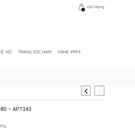
Giỏ Hàng
0
ỨC NỮ
TRANG SỨC NAM
VÀNG 999.9
80 – AP1343
lry