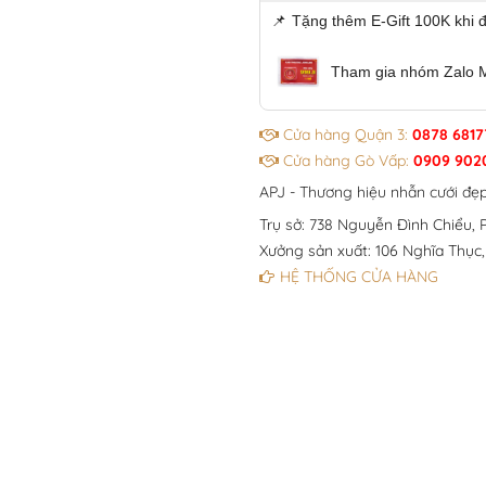
📌
Tặng thêm E-Gift 100K khi 
Tham gia nhóm Zalo 
Cửa hàng Quận 3:
0878 6817
Cửa hàng Gò Vấp:
0909 902
APJ - Thương hiệu nhẫn cưới đẹ
Trụ sở: 738 Nguyễn Đình Chiểu, P
Xưởng sản xuất: 106 Nghĩa Thục,
HỆ THỐNG CỬA HÀNG