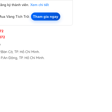
đăng ký thành viên.
Xem chi tiết
Mua Vàng Tích Trữ.
Tham gia ngay
72
072
p
.Bàn Cờ, TP. Hồ Chí Minh.
 P.An Đông, TP. Hồ Chí Minh.