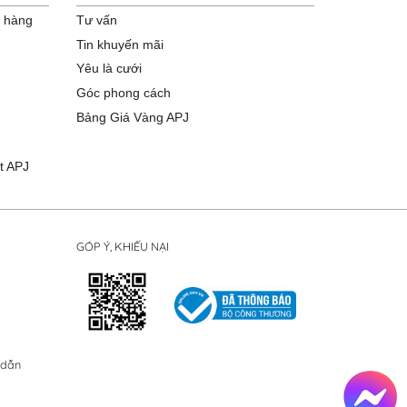
o hàng
Tư vấn
Tin khuyến mãi
Yêu là cưới
Góc phong cách
Bảng Giá Vàng APJ
t APJ
GÓP Ý, KHIẾU NẠI
 dẫn