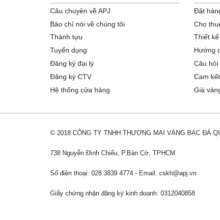
Câu chuyện về APJ
Đặt hàng
Báo chí nói về chúng tôi
Cho thu
Thành tựu
Thiết kế
Tuyển dụng
Hướng d
Đăng ký đại lý
Câu hỏi
Đăng ký CTV
Cam kết
Hệ thống cửa hàng
Giá vàn
© 2018 CÔNG TY TNHH THƯƠNG MẠI VÀNG BẠC ĐÁ 
738 Nguyễn Đình Chiểu, P.Bàn Cờ, TPHCM
Số điện thoại: 028 3839 4774 - Email:
cskh@apj.vn
Giấy chứng nhận đăng ký kinh doanh: 0312040858