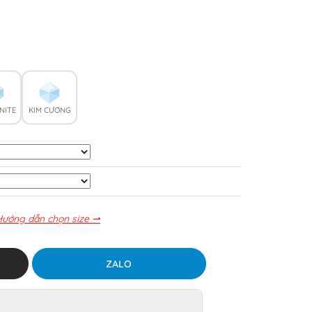
NITE
KIM CƯƠNG
Hướng dẫn chọn size ⇀
ZALO