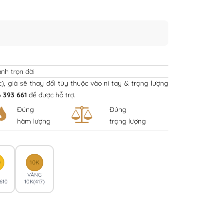
nh trọn đời
ếc), giá sẽ thay đổi tùy thuộc vào ni tay & trọng lượng
 393 661
để được hỗ trợ.
Đúng
Đúng
hàm lượng
trọng lượng
0
10K
VÀNG
610
10K(417)