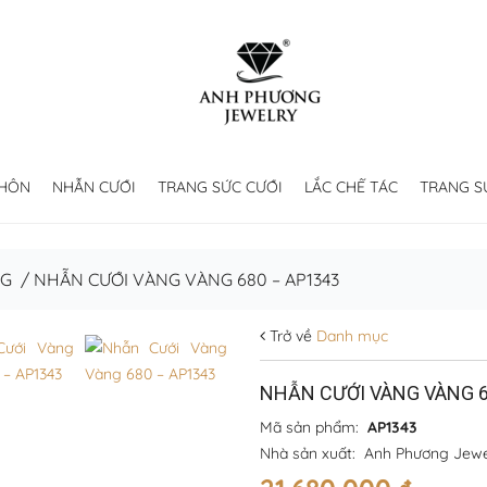
 HÔN
NHẪN CƯỚI
TRANG SỨC CƯỚI
LẮC CHẾ TÁC
TRANG S
NG
/
NHẪN CƯỚI VÀNG VÀNG 680 – AP1343
Trở về
Danh mục
NHẪN CƯỚI VÀNG VÀNG 6
Mã sản phẩm:
AP1343
Nhà sản xuất:
Anh Phương Jewe