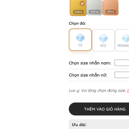
TRẮNG
HỒNG
VÀNG
Chọn đá:
CZ
ECZ
MOISSA
Chọn size nhẫn nam:
Chọn size nhẫn nữ:
Lưu ý: Vui lòng chọn đúng size.
THÊM VÀO GIỎ HÀNG
Ưu đãi: