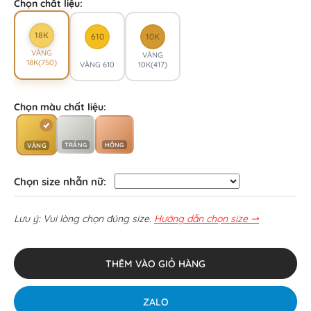
Chọn chất liệu:
18K
610
10K
VÀNG
VÀNG
18K(750)
VÀNG 610
10K(417)
Chọn màu chất liệu:
TRẮNG
HỒNG
VÀNG
Chọn size nhẫn nữ:
Lưu ý: Vui lòng chọn đúng size.
Hướng dẫn chọn size ⇀
THÊM VÀO GIỎ HÀNG
ZALO