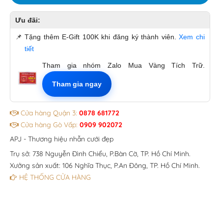
Ưu đãi:
📌
Tặng thêm E-Gift 100K khi đăng ký thành viên.
Xem chi
tiết
Tham gia nhóm Zalo Mua Vàng Tích Trữ.
Tham gia ngay
Cửa hàng Quận 3:
0878 681772
Cửa hàng Gò Vấp:
0909 902072
APJ - Thương hiệu nhẫn cưới đẹp
Trụ sở: 738 Nguyễn Đình Chiểu, P.Bàn Cờ, TP. Hồ Chí Minh.
Xưởng sản xuất: 106 Nghĩa Thục, P.An Đông, TP. Hồ Chí Minh.
HỆ THỐNG CỬA HÀNG