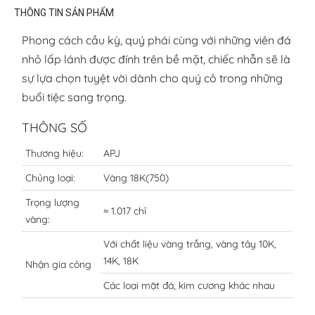
THÔNG TIN SẢN PHẨM
Phong cách cầu kỳ, quý phái cùng với những viên đá
nhỏ lấp lánh được đính trên bề mặt, chiếc nhẫn sẽ là
sự lựa chọn tuyệt vời dành cho quý cô trong những
buổi tiệc sang trọng.
THÔNG SỐ
Thương hiệu:
APJ
Chủng loại:
Vàng 18K(750)
Trọng lượng
≈ 1.017 chỉ
vàng:
Với chất liệu vàng trắng, vàng tây 10K,
14K, 18K
Nhận gia công
Các loại mặt đá, kim cương khác nhau