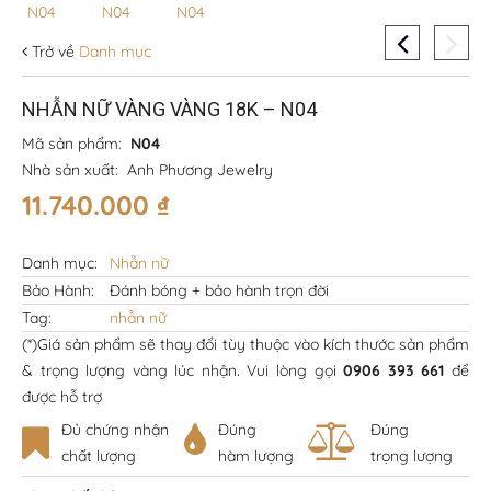
Trở về
Danh mục
NHẪN NỮ VÀNG VÀNG 18K – N04
Mã sản phẩm:
N04
Nhà sản xuất:
Anh Phương Jewelry
11.740.000
₫
Danh mục:
Nhẫn nữ
Bảo Hành:
Đánh bóng + bảo hành trọn đời
Tag:
nhẫn nữ
(*)Giá sản phẩm sẽ thay đổi tùy thuộc vào kích thước sản phẩm
& trọng lượng vàng lúc nhận. Vui lòng gọi
0906 393 661
để
được hỗ trợ
Đủ chứng nhận
Đúng
Đúng
chất lượng
hàm lượng
trọng lượng