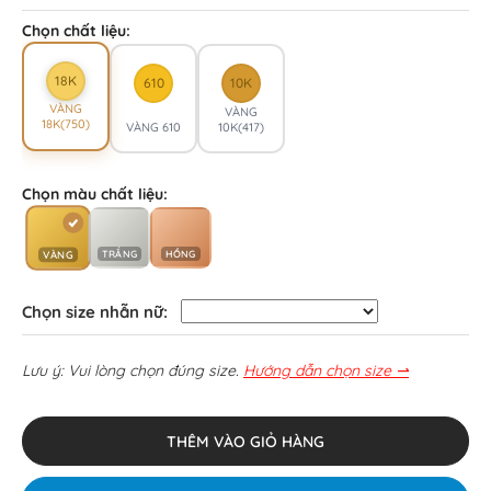
Chọn chất liệu:
18K
610
10K
VÀNG
VÀNG
18K(750)
VÀNG 610
10K(417)
Chọn màu chất liệu:
TRẮNG
HỒNG
VÀNG
Chọn size nhẫn nữ:
Lưu ý: Vui lòng chọn đúng size.
Hướng dẫn chọn size ⇀
THÊM VÀO GIỎ HÀNG