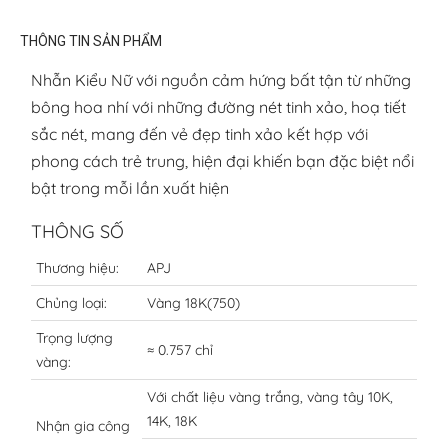
THÔNG TIN SẢN PHẨM
Nhẫn Kiểu Nữ với nguồn cảm hứng bất tận từ những
bông hoa nhí với những đường nét tinh xảo, hoạ tiết
sắc nét, mang đến vẻ đẹp tinh xảo kết hợp với
phong cách trẻ trung, hiện đại khiến bạn đặc biệt nổi
bật trong mỗi lần xuất hiện
THÔNG SỐ
Thương hiệu:
APJ
Chủng loại:
Vàng 18K(750)
Trọng lượng
≈ 0.757 chỉ
vàng:
Với chất liệu vàng trắng, vàng tây 10K,
14K, 18K
Nhận gia công