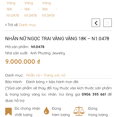
Trở về
Danh mục
NHẪN NỮ NGỌC TRAI VÀNG VÀNG 18K – N1.0478
Mã sản phẩm:
N1.0478
Nhà sản xuất:
Anh Phương Jewelry
9.000.000
₫
Danh mục:
Nhẫn nữ
-
Trang sức nữ
Bảo Hành:
Đánh bóng + bảo hành trọn đời
(*)Giá sản phẩm sẽ thay đổi tùy thuộc vào kích thước sản phẩm
& trọng lượng vàng lúc nhận. Vui lòng gọi
0906 393 661
để
được hỗ trợ
Đủ chứng nhận
Đúng
Đúng
chất lượng
hàm lượng
trọng lượng