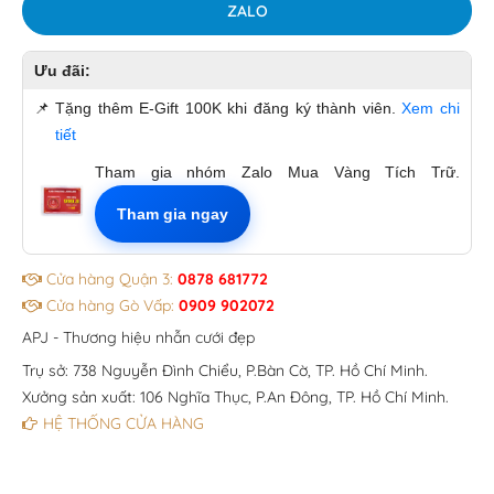
ZALO
Ưu đãi:
📌
Tặng thêm E-Gift 100K khi đăng ký thành viên.
Xem chi
tiết
Tham gia nhóm Zalo Mua Vàng Tích Trữ.
Tham gia ngay
Cửa hàng Quận 3:
0878 681772
Cửa hàng Gò Vấp:
0909 902072
APJ - Thương hiệu nhẫn cưới đẹp
Trụ sở: 738 Nguyễn Đình Chiểu, P.Bàn Cờ, TP. Hồ Chí Minh.
Xưởng sản xuất: 106 Nghĩa Thục, P.An Đông, TP. Hồ Chí Minh.
HỆ THỐNG CỬA HÀNG