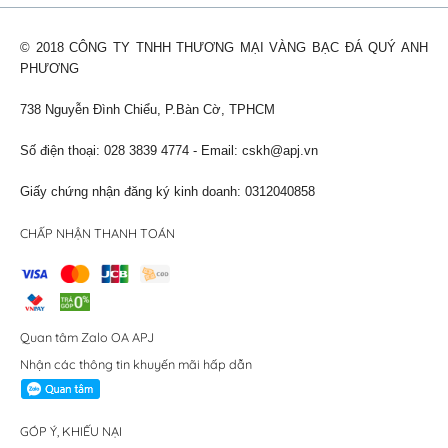
© 2018 CÔNG TY TNHH THƯƠNG MẠI VÀNG BẠC ĐÁ QUÝ ANH
PHƯƠNG
738 Nguyễn Đình Chiểu, P.Bàn Cờ, TPHCM
Số điện thoại: 028 3839 4774 - Email:
cskh@apj.vn
Giấy chứng nhận đăng ký kinh doanh: 0312040858
CHẤP NHẬN THANH TOÁN
Quan tâm Zalo OA APJ
Nhận các thông tin khuyến mãi hấp dẫn
GÓP Ý, KHIẾU NẠI