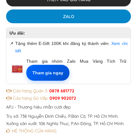
ZALO
Ưu đãi:
📌
Tặng thêm E-Gift 100K khi đăng ký thành viên.
Xem chi
tiết
Tham gia nhóm Zalo Mua Vàng Tích Trữ.
Tham gia ngay
Cửa hàng Quận 3:
0878 681772
Cửa hàng Gò Vấp:
0909 902072
APJ - Thương hiệu nhẫn cưới đẹp
Trụ sở: 738 Nguyễn Đình Chiểu, P.Bàn Cờ, TP. Hồ Chí Minh.
Xưởng sản xuất: 106 Nghĩa Thục, P.An Đông, TP. Hồ Chí Minh.
HỆ THỐNG CỬA HÀNG