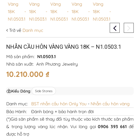
Trở về
Danh mục
NHẪN CẦU HÔN VÀNG VÀNG 18K – N1.0503.1
Mã sản phẩm:
N1.0503.1
Nhà sản xuất:
Anh Phương Jewelry
10.210.000
₫
Kiểu Dáng
:
Side Stones
Danh mục:
BST nhẫn cầu hôn Only You
-
Nhẫn cầu hôn vàng
Bảo Hành:
Đánh bóng + bảo hành trọn đời
(*)Giá sản phẩm sẽ thay đổi tùy thuộc vào kích thước sản phẩm
& trọng lượng vàng lúc nhận. Vui lòng gọi
0906 393 661
để
được hỗ trợ