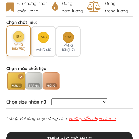
Đủ chứng nhận
Đúng
Đúng
chất lượng
hàm lượng
trọng lượng
Chọn chất liệu:
18K
610
10K
VÀNG
VÀNG
18K(750)
VÀNG 610
10K(417)
Chọn màu chất liệu:
TRẮNG
HỒNG
VÀNG
Chọn size nhẫn nữ:
Lưu ý: Vui lòng chọn đúng size.
Hướng dẫn chọn size ⇀
THÊM VÀO GIỎ HÀNG