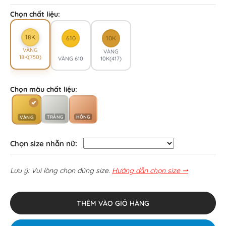
Chọn chất liệu:
18K
610
10K
VÀNG
VÀNG
18K(750)
VÀNG 610
10K(417)
Chọn màu chất liệu:
TRẮNG
HỒNG
VÀNG
Chọn size nhẫn nữ:
Lưu ý: Vui lòng chọn đúng size.
Hướng dẫn chọn size ⇀
THÊM VÀO GIỎ HÀNG