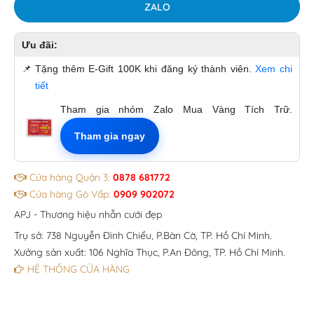
ZALO
Ưu đãi:
📌
Tặng thêm E-Gift 100K khi đăng ký thành viên.
Xem chi
tiết
Tham gia nhóm Zalo Mua Vàng Tích Trữ.
Tham gia ngay
Cửa hàng Quận 3:
0878 681772
Cửa hàng Gò Vấp:
0909 902072
APJ - Thương hiệu nhẫn cưới đẹp
Trụ sở: 738 Nguyễn Đình Chiểu, P.Bàn Cờ, TP. Hồ Chí Minh.
Xưởng sản xuất: 106 Nghĩa Thục, P.An Đông, TP. Hồ Chí Minh.
HỆ THỐNG CỬA HÀNG