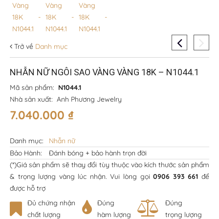
Trở về
Danh mục
NHẪN NỮ NGÔI SAO VÀNG VÀNG 18K – N1044.1
Mã sản phẩm:
N1044.1
Nhà sản xuất:
Anh Phương Jewelry
7.040.000
₫
Danh mục:
Nhẫn nữ
Bảo Hành:
Đánh bóng + bảo hành trọn đời
(*)Giá sản phẩm sẽ thay đổi tùy thuộc vào kích thước sản phẩm
& trọng lượng vàng lúc nhận. Vui lòng gọi
0906 393 661
để
được hỗ trợ
Đủ chứng nhận
Đúng
Đúng
chất lượng
hàm lượng
trọng lượng