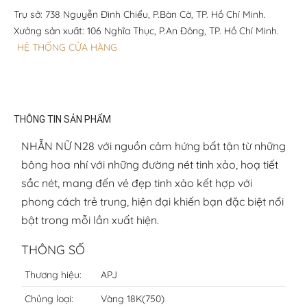
Trụ sở: 738 Nguyễn Đình Chiểu, P.Bàn Cờ, TP. Hồ Chí Minh.
Xưởng sản xuất: 106 Nghĩa Thục, P.An Đông, TP. Hồ Chí Minh.
HỆ THỐNG CỬA HÀNG
THÔNG TIN SẢN PHẨM
NHẪN NỮ N28 với nguồn cảm hứng bất tận từ những
bông hoa nhí với những đường nét tinh xảo, hoạ tiết
sắc nét, mang đến vẻ đẹp tinh xảo kết hợp với
phong cách trẻ trung, hiện đại khiến bạn đặc biệt nổi
bật trong mỗi lần xuất hiện.
THÔNG SỐ
Thương hiệu:
APJ
Chủng loại:
Vàng 18K(750)