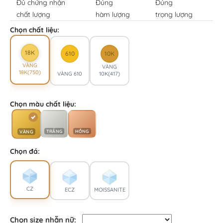
Đủ chứng nhận
Đúng
Đúng
chất lượng
hàm lượng
trọng lượng
Chọn chất liệu:
18K
610
10K
VÀNG
VÀNG
18K(750)
VÀNG 610
10K(417)
Chọn màu chất liệu:
TRẮNG
HỒNG
VÀNG
Chọn đá:
CZ
ECZ
MOISSANITE
Chọn size nhẫn nữ: