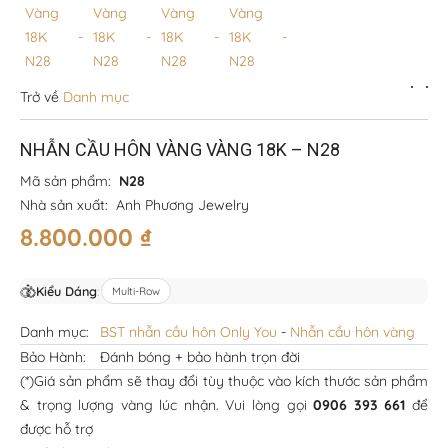
Trở về
Danh mục
NHẪN CẦU HÔN VÀNG VÀNG 18K – N28
Mã sản phẩm:
N28
Nhà sản xuất:
Anh Phương Jewelry
8.800.000
₫
Kiểu Dáng
:
Multi-Row
Danh mục:
BST nhẫn cầu hôn Only You
-
Nhẫn cầu hôn vàng
Bảo Hành:
Đánh bóng + bảo hành trọn đời
(*)Giá sản phẩm sẽ thay đổi tùy thuộc vào kích thước sản phẩm
& trọng lượng vàng lúc nhận. Vui lòng gọi
0906 393 661
để
được hỗ trợ