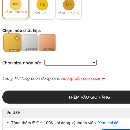
18K
610
10K
VÀNG 18K(750)
VÀNG 610
VÀNG 10K(417)
Chọn màu chất liệu:
TRẮNG
HỒNG
VÀNG
Chọn size nhẫn nữ:
Lưu ý: Vui lòng chọn đúng size.
Hướng dẫn chọn size ⇀
THÊM VÀO GIỎ HÀNG
Ưu đãi:
📌
Tặng thêm E-Gift 100K khi đăng ký thành viên.
Xem chi tiết