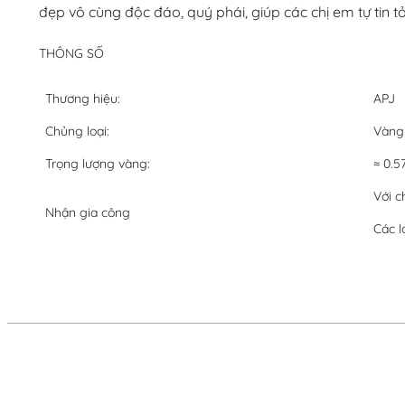
đẹp vô cùng độc đáo, quý phái, giúp các chị em tự tin t
THÔNG SỐ
Thương hiệu:
APJ
Chủng loại:
Vàng
Trọng lượng vàng:
≈ 0.5
Với c
Nhận gia công
Các l