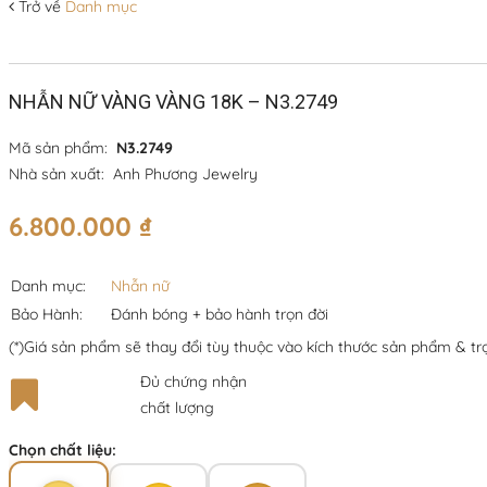
Trở về
Danh mục
NHẪN NỮ VÀNG VÀNG 18K – N3.2749
Mã sản phẩm:
N3.2749
Nhà sản xuất:
Anh Phương Jewelry
6.800.000
₫
Danh mục:
Nhẫn nữ
Bảo Hành:
Đánh bóng + bảo hành trọn đời
(*)Giá sản phẩm sẽ thay đổi tùy thuộc vào kích thước sản phẩm & tr
Đủ chứng nhận
chất lượng
Chọn chất liệu: