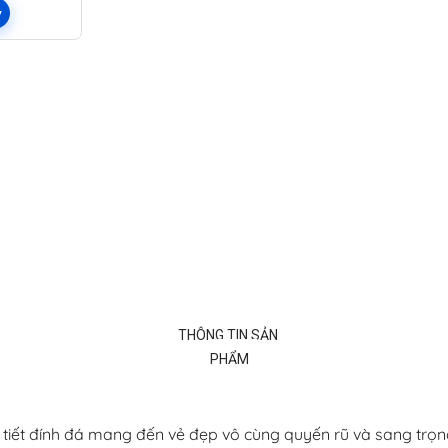
y
THÔNG TIN SẢN
PHẨM
hi tiết đính đá mang đến vẻ đẹp vô cùng quyến rũ và sang tr