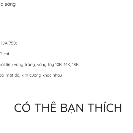
ỏa sáng.
 18K(750)
74 chỉ
hất liệu vàng trắng, vàng tây 10K, 14K, 18K
oại mặt đá, kim cương khác nhau
CÓ THỂ BẠN THÍCH