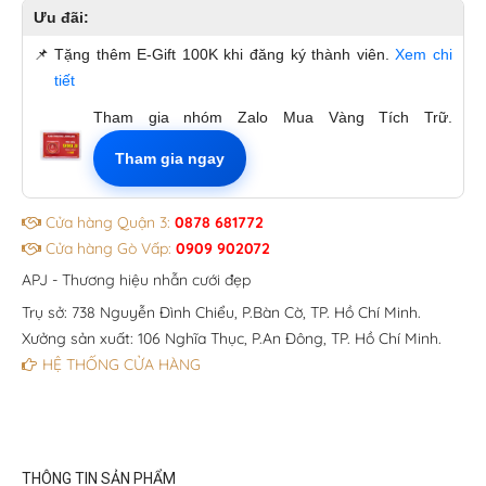
Ưu đãi:
📌
Tặng thêm E-Gift 100K khi đăng ký thành viên.
Xem chi
tiết
Tham gia nhóm Zalo Mua Vàng Tích Trữ.
Tham gia ngay
Cửa hàng Quận 3:
0878 681772
Cửa hàng Gò Vấp:
0909 902072
APJ - Thương hiệu nhẫn cưới đẹp
Trụ sở: 738 Nguyễn Đình Chiểu, P.Bàn Cờ, TP. Hồ Chí Minh.
Xưởng sản xuất: 106 Nghĩa Thục, P.An Đông, TP. Hồ Chí Minh.
HỆ THỐNG CỬA HÀNG
THÔNG TIN SẢN PHẨM