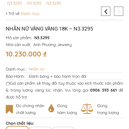
Trở về
Danh mục
NHẪN NỮ VÀNG VÀNG 18K – N3.3295
Mã sản phẩm:
N3.3295
Nhà sản xuất:
Anh Phương Jewelry
10.230.000
₫
Danh mục:
Nhẫn nữ
Bảo Hành:
Đánh bóng + bảo hành trọn đời
(*)Giá sản phẩm sẽ thay đổi tùy thuộc vào kích thước sản phẩm
& trọng lượng vàng lúc nhận. Vui lòng gọi
0906 393 661
để
được hỗ trợ
Đủ chứng nhận
Đúng
Đúng
chất lượng
hàm lượng
trọng lượng
Chọn chất liệu: