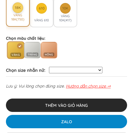
18K
610
10K
VÀNG
VÀNG
18K(750)
VÀNG 610
10K(417)
Chọn màu chất liệu:
TRẮNG
HỒNG
VÀNG
Chọn size nhẫn nữ:
Lưu ý: Vui lòng chọn đúng size.
Hướng dẫn chọn size ⇀
THÊM VÀO GIỎ HÀNG
ZALO