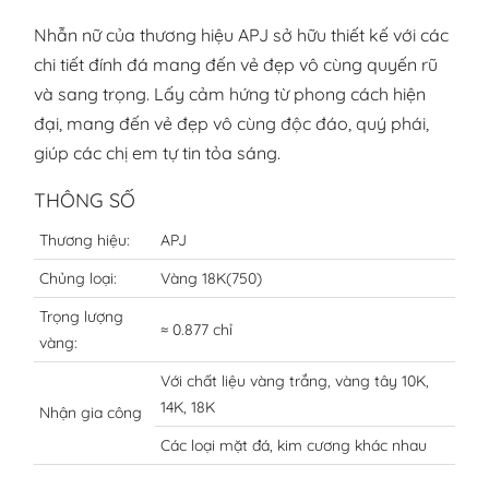
Nhẫn nữ của thương hiệu APJ sở hữu thiết kế với các
chi tiết đính đá mang đến vẻ đẹp vô cùng quyến rũ
và sang trọng. Lấy cảm hứng từ phong cách hiện
đại, mang đến vẻ đẹp vô cùng độc đáo, quý phái,
giúp các chị em tự tin tỏa sáng.
THÔNG SỐ
Thương hiệu:
APJ
Chủng loại:
Vàng 18K(750)
Trọng lượng
≈ 0.877 chỉ
vàng:
Với chất liệu vàng trắng, vàng tây 10K,
14K, 18K
Nhận gia công
Các loại mặt đá, kim cương khác nhau