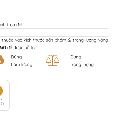
nh trọn đời
y thuộc vào kích thước sản phẩm & trọng lượng vàng
661
để được hỗ trợ
Đúng
Đúng
hàm lượng
trọng lượng
K
G
17)