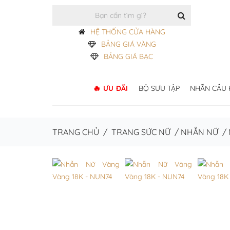
HỆ THỐNG CỬA HÀNG
BẢNG GIÁ VÀNG
BẢNG GIÁ BẠC
ƯU ĐÃI
BỘ SƯU TẬP
NHẪN CẦU
TRANG CHỦ
/
TRANG SỨC NỮ
/
NHẪN NỮ
/