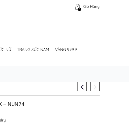
Giỏ Hàng
0
ỨC NỮ
TRANG SỨC NAM
VÀNG 999.9
K – NUN74
lry