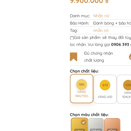
9.900.000
₫
Danh mục:
Nhẫn nữ
Bảo Hành:
Đánh bóng + bảo hà
Tag:
nhẫn nữ
(*)Giá sản phẩm sẽ thay đổi tù
lúc nhận. Vui lòng gọi
0906 393 
Đủ chứng nhận
chất lượng
Chọn chất liệu:
18K
610
10
VÀNG
VÀN
18K(750)
VÀNG 610
10K(4
Chọn màu chất liệu:
TRẮNG
HỒNG
VÀNG