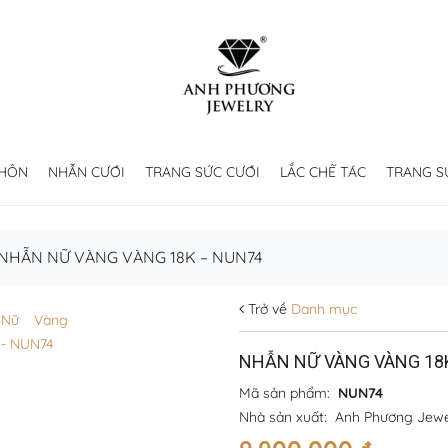
 HÔN
NHẪN CƯỚI
TRANG SỨC CƯỚI
LẮC CHẾ TÁC
TRANG S
NHẪN NỮ VÀNG VÀNG 18K – NUN74
Trở về
Danh mục
NHẪN NỮ VÀNG VÀNG 18
Mã sản phẩm:
NUN74
Nhà sản xuất:
Anh Phương Jewe