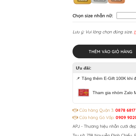
Chọn size nhẫn nữ:
Lưu ý: Vui lòng chọn đúng size.
THÊM VÀO GIỎ HÀNG
Ưu đãi:
📌
Tặng thêm E-Gift 100K khi 
Tham gia nhóm Zalo 
Cửa hàng Quận 3:
0878 6817
Cửa hàng Gò Vấp:
0909 902
APJ - Thương hiệu nhẫn cưới đẹ
Trụ sở: 738 Nguyễn Đình Chiểu, P