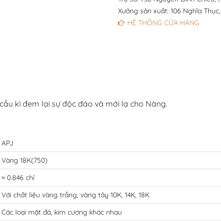
Xưởng sản xuất: 106 Nghĩa Thục,
HỆ THỐNG CỬA HÀNG
 cầu kì đem lại sự độc đáo và mới lạ cho Nàng.
APJ
Vàng 18K(750)
≈ 0.846 chỉ
Với chất liệu vàng trắng, vàng tây 10K, 14K, 18K
Các loại mặt đá, kim cương khác nhau