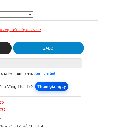
Hướng dẫn chọn size ⇀
ZALO
đăng ký thành viên.
Xem chi tiết
Mua Vàng Tích Trữ.
Tham gia ngay
72
072
p
.Bàn Cờ, TP. Hồ Chí Minh.