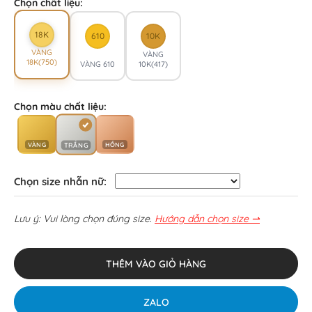
Chọn chất liệu:
18K
610
10K
VÀNG
VÀNG
18K(750)
VÀNG 610
10K(417)
Chọn màu chất liệu:
VÀNG
HỒNG
TRẮNG
Chọn size nhẫn nữ:
Lưu ý: Vui lòng chọn đúng size.
Hướng dẫn chọn size ⇀
THÊM VÀO GIỎ HÀNG
ZALO