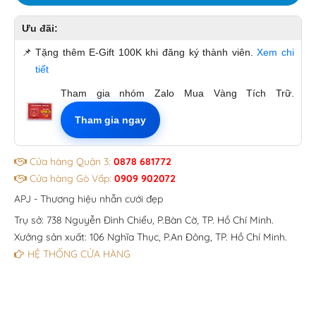
Ưu đãi:
📌
Tặng thêm E-Gift 100K khi đăng ký thành viên.
Xem chi
tiết
Tham gia nhóm Zalo Mua Vàng Tích Trữ.
Tham gia ngay
Cửa hàng Quận 3:
0878 681772
Cửa hàng Gò Vấp:
0909 902072
APJ - Thương hiệu nhẫn cưới đẹp
Trụ sở: 738 Nguyễn Đình Chiểu, P.Bàn Cờ, TP. Hồ Chí Minh.
Xưởng sản xuất: 106 Nghĩa Thục, P.An Đông, TP. Hồ Chí Minh.
HỆ THỐNG CỬA HÀNG