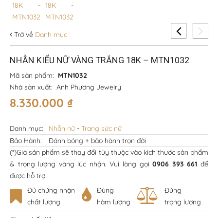
Trở về
Danh mục
NHẪN KIỂU NỮ VÀNG TRẮNG 18K – MTN1032
Mã sản phẩm:
MTN1032
Nhà sản xuất:
Anh Phương Jewelry
8.330.000
₫
Danh mục:
Nhẫn nữ
-
Trang sức nữ
Bảo Hành:
Đánh bóng + bảo hành trọn đời
(*)Giá sản phẩm sẽ thay đổi tùy thuộc vào kích thước sản phẩm
& trọng lượng vàng lúc nhận. Vui lòng gọi
0906 393 661
để
được hỗ trợ
Đủ chứng nhận
Đúng
Đúng
chất lượng
hàm lượng
trọng lượng