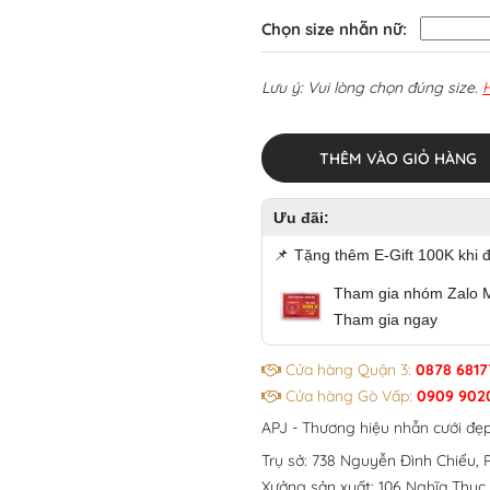
Chọn size nhẫn nữ:
Lưu ý: Vui lòng chọn đúng size.
THÊM VÀO GIỎ HÀNG
Ưu đãi:
📌
Tặng thêm E-Gift 100K khi 
Tham gia nhóm Zalo M
Tham gia ngay
Cửa hàng Quận 3:
0878 6817
Cửa hàng Gò Vấp:
0909 902
APJ - Thương hiệu nhẫn cưới đẹ
Trụ sở: 738 Nguyễn Đình Chiểu, P
Xưởng sản xuất: 106 Nghĩa Thục,