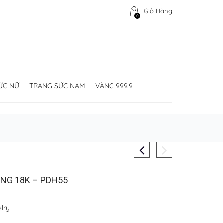
Giỏ Hàng
0
ỨC NỮ
TRANG SỨC NAM
VÀNG 999.9
NG 18K – PDH55
lry