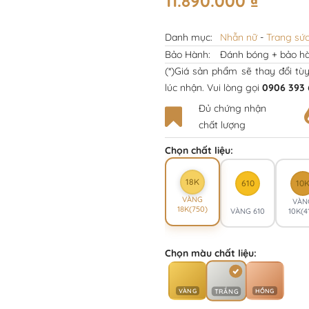
11.890.000
₫
Danh mục:
Nhẫn nữ
-
Trang sứ
Bảo Hành:
Đánh bóng + bảo hà
(*)Giá sản phẩm sẽ thay đổi tù
lúc nhận. Vui lòng gọi
0906 393 
Đủ chứng nhận
chất lượng
Chọn chất liệu:
18K
610
10
VÀNG
VÀN
18K(750)
VÀNG 610
10K(4
Chọn màu chất liệu:
VÀNG
HỒNG
TRẮNG