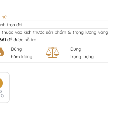
c nữ
nh trọn đời
y thuộc vào kích thước sản phẩm & trọng lượng vàng
661
để được hỗ trợ
Đúng
Đúng
hàm lượng
trọng lượng
K
G
17)