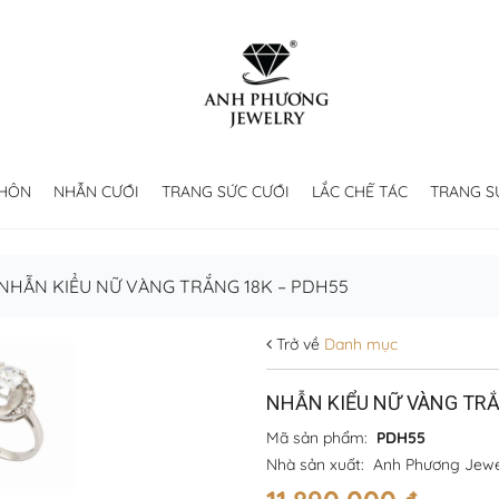
 HÔN
NHẪN CƯỚI
TRANG SỨC CƯỚI
LẮC CHẾ TÁC
TRANG S
NHẪN KIỂU NỮ VÀNG TRẮNG 18K – PDH55
Trở về
Danh mục
NHẪN KIỂU NỮ VÀNG TRẮ
Mã sản phẩm:
PDH55
Nhà sản xuất:
Anh Phương Jewe