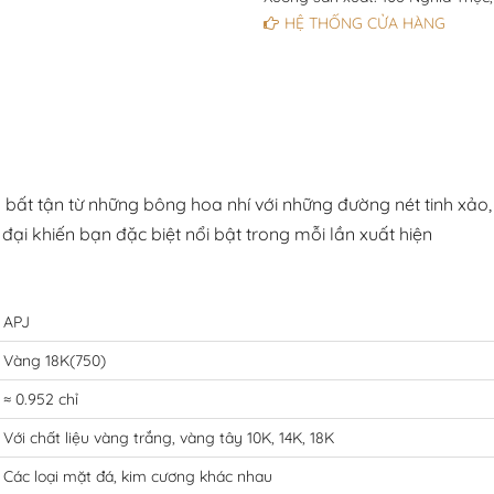
HỆ THỐNG CỬA HÀNG
t tận từ những bông hoa nhí với những đường nét tinh xảo, h
 đại khiến bạn đặc biệt nổi bật trong mỗi lần xuất hiện
APJ
Vàng 18K(750)
≈ 0.952 chỉ
Với chất liệu vàng trắng, vàng tây 10K, 14K, 18K
Các loại mặt đá, kim cương khác nhau