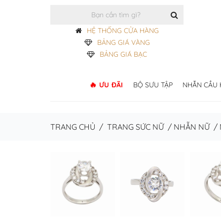
HỆ THỐNG CỬA HÀNG
BẢNG GIÁ VÀNG
BẢNG GIÁ BẠC
ƯU ĐÃI
BỘ SƯU TẬP
NHẪN CẦU
TRANG CHỦ
/
TRANG SỨC NỮ
/
NHẪN NỮ
/