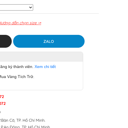
Hướng dẫn chọn size ⇀
ZALO
đăng ký thành viên.
Xem chi tiết
ua Vàng Tích Trữ.
72
072
p
.Bàn Cờ, TP. Hồ Chí Minh.
 P.An Đông, TP. Hồ Chí Minh.