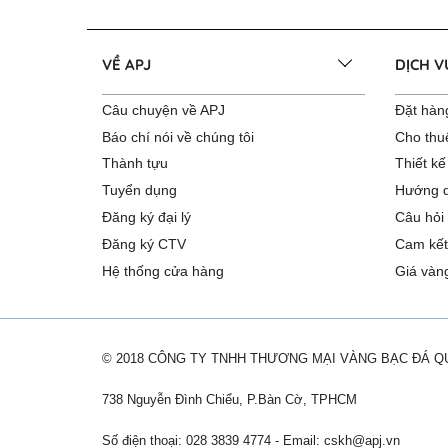
VỀ APJ
DỊCH 
Câu chuyện về APJ
Đặt hàng
Báo chí nói về chúng tôi
Cho thu
Thành tựu
Thiết kế
Tuyển dụng
Hướng d
Đăng ký đại lý
Câu hỏi
Đăng ký CTV
Cam kết
Hệ thống cửa hàng
Giá vàn
© 2018 CÔNG TY TNHH THƯƠNG MẠI VÀNG BẠC ĐÁ 
738 Nguyễn Đình Chiểu, P.Bàn Cờ, TPHCM
Số điện thoại: 028 3839 4774 - Email:
cskh@apj.vn