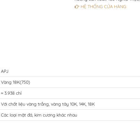
HỆ THỐNG CỬA HÀNG
APJ
Vàng 18K(750)
≈ 3.938 chỉ
Với chất liệu vàng trắng, vàng tây 10K, 14K, 18K
Các loại mặt đá, kim cương khác nhau