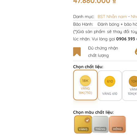
47.880.000
₫
Danh mục:
BST Nhẫn nam
-
Nh
Bảo Hành:
Đánh bóng + bảo hà
(*)Giá sản phẩm sẽ thay đổi tù
lúc nhận. Vui lòng gọi
0906 393 
Đủ chứng nhận
chất lượng
Chọn chất liệu:
18K
610
10
VÀNG
VÀN
18K(750)
VÀNG 610
10K(4
Chọn màu chất liệu:
TRẮNG
HỒNG
VÀNG