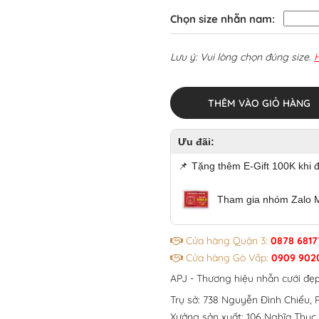
Chọn size nhẫn nam:
Lưu ý: Vui lòng chọn đúng size.
THÊM VÀO GIỎ HÀNG
Ưu đãi:
📌
Tặng thêm E-Gift 100K khi 
Tham gia nhóm Zalo 
Cửa hàng Quận 3:
0878 6817
Cửa hàng Gò Vấp:
0909 902
APJ - Thương hiệu nhẫn cưới đẹ
Trụ sở: 738 Nguyễn Đình Chiểu, P
Xưởng sản xuất: 106 Nghĩa Thục,