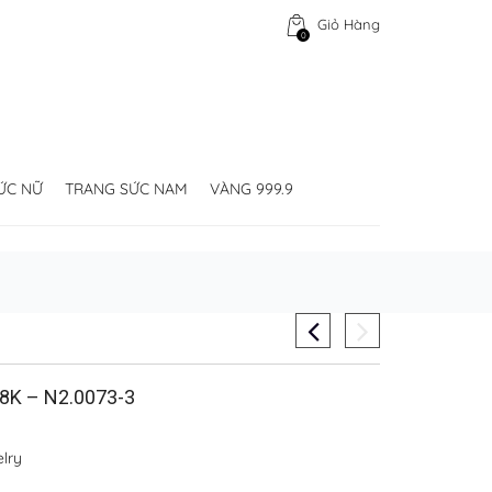
Giỏ Hàng
0
ỨC NỮ
TRANG SỨC NAM
VÀNG 999.9
K – N2.0073-3
lry