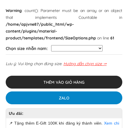
Warning
: count(): Parameter must be an array or an object
that implements Countable in
/home/apjvne87/public_html/wp-
content/plugins/material-
product/templates/frontend/SizeOptions.php
on line
61
Chọn size nhẫn nam:
Lưu ý: Vui lòng chọn đúng size.
Hướng dẫn chọn size ⇀
THÊM VÀO GIỎ HÀNG
ZALO
Ưu đãi:
📌
Tặng thêm E-Gift 100K khi đăng ký thành viên.
Xem chi