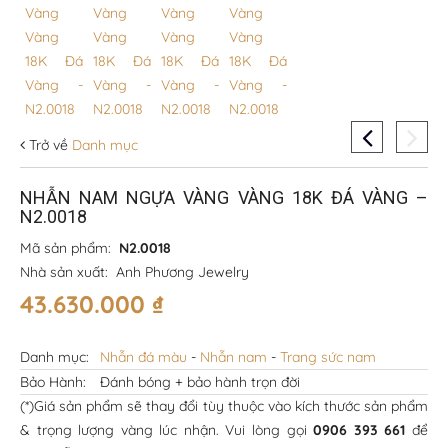
Trở về
Danh mục
NHẪN NAM NGỰA VÀNG VÀNG 18K ĐÁ VÀNG –
N2.0018
Mã sản phẩm:
N2.0018
Nhà sản xuất:
Anh Phương Jewelry
43.630.000
₫
Danh mục:
Nhẫn đá màu
-
Nhẫn nam
-
Trang sức nam
Bảo Hành:
Đánh bóng + bảo hành trọn đời
(*)Giá sản phẩm sẽ thay đổi tùy thuộc vào kích thước sản phẩm
& trọng lượng vàng lúc nhận. Vui lòng gọi
0906 393 661
để