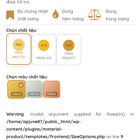
được hỗ trợ
Đủ chứng nhận
Đúng
Đúng
chất lượng
hàm lượng
trọng lượng
Chọn chất liệu:
18K
610
10K
VÀNG
VÀNG
18K(750)
VÀNG 610
10K(417)
Chọn màu chất liệu:
TRẮNG
HỒNG
VÀNG
Warning
: Invalid argument supplied for foreach() in
/home/apjvne87/public_html/wp-
content/plugins/material-
product/templates/frontend/SizeOptions.php
on line
9