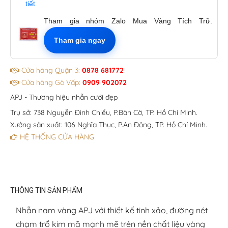
tiết
Tham gia nhóm Zalo Mua Vàng Tích Trữ.
Tham gia ngay
Cửa hàng Quận 3:
0878 681772
Cửa hàng Gò Vấp:
0909 902072
APJ - Thương hiệu nhẫn cưới đẹp
Trụ sở: 738 Nguyễn Đình Chiểu, P.Bàn Cờ, TP. Hồ Chí Minh.
Xưởng sản xuất: 106 Nghĩa Thục, P.An Đông, TP. Hồ Chí Minh.
HỆ THỐNG CỬA HÀNG
THÔNG TIN SẢN PHẨM
Nhẫn nam vàng APJ với thiết kế tinh xảo, đường nét
chạm trổ kim mã mạnh mẽ trên nền chất liệu vàng