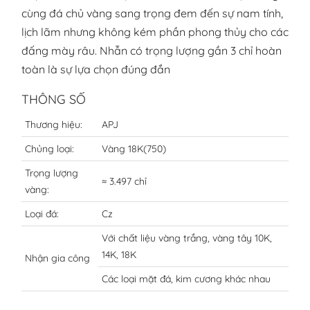
cùng đá chủ vàng sang trọng đem đến sự nam tính,
lịch lãm nhưng không kém phần phong thủy cho các
đấng mày râu. Nhẫn có trọng lượng gần 3 chỉ hoàn
toàn là sự lựa chọn đúng đắn
THÔNG SỐ
Thương hiệu:
APJ
Chủng loại:
Vàng 18K(750)
Trọng lượng
≈ 3.497 chỉ
vàng:
Loại đá:
Cz
Với chất liệu vàng trắng, vàng tây 10K,
14K, 18K
Nhận gia công
Các loại mặt đá, kim cương khác nhau