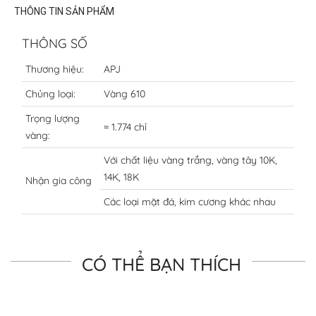
THÔNG TIN SẢN PHẨM
THÔNG SỐ
Thương hiệu:
APJ
Chủng loại:
Vàng 610
Trọng lượng
≈ 1.774 chỉ
vàng:
Với chất liệu vàng trắng, vàng tây 10K,
14K, 18K
Nhận gia công
Các loại mặt đá, kim cương khác nhau
CÓ THỂ BẠN THÍCH