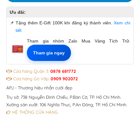
Ưu đãi:
📌
Tặng thêm E-Gift 100K khi đăng ký thành viên.
Xem chi
tiết
Tham gia nhóm Zalo Mua Vàng Tích Trữ.
Tham gia ngay
Cửa hàng Quận 3:
0878 681772
Cửa hàng Gò Vấp:
0909 902072
APJ - Thương hiệu nhẫn cưới đẹp
Trụ sở: 738 Nguyễn Đình Chiểu, P.Bàn Cờ, TP. Hồ Chí Minh.
Xưởng sản xuất: 106 Nghĩa Thục, P.An Đông, TP. Hồ Chí Minh.
HỆ THỐNG CỬA HÀNG