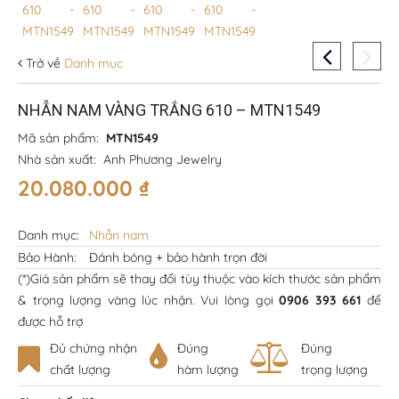
Trở về
Danh mục
NHẪN NAM VÀNG TRẮNG 610 – MTN1549
Mã sản phẩm:
MTN1549
Nhà sản xuất:
Anh Phương Jewelry
20.080.000
₫
Danh mục:
Nhẫn nam
Bảo Hành:
Đánh bóng + bảo hành trọn đời
(*)Giá sản phẩm sẽ thay đổi tùy thuộc vào kích thước sản phẩm
& trọng lượng vàng lúc nhận. Vui lòng gọi
0906 393 661
để
được hỗ trợ
Đủ chứng nhận
Đúng
Đúng
chất lượng
hàm lượng
trọng lượng