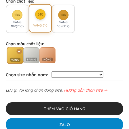
Chọn chất liệu:
610
18K
10K
VÀNG
VÀNG
VÀNG 610
18K(750)
10K(417)
Chọn màu chất liệu:
TRẮNG
HỒNG
VÀNG
Chọn size nhẫn nam:
Lưu ý: Vui lòng chọn đúng size.
Hướng dẫn chọn size ⇀
THÊM VÀO GIỎ HÀNG
ZALO