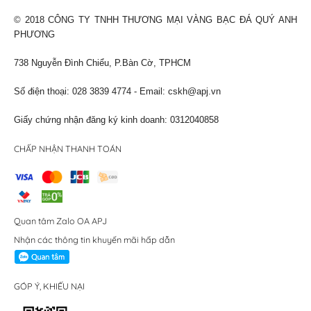
© 2018 CÔNG TY TNHH THƯƠNG MẠI VÀNG BẠC ĐÁ QUÝ ANH
PHƯƠNG
738 Nguyễn Đình Chiểu, P.Bàn Cờ, TPHCM
Số điện thoại: 028 3839 4774 - Email:
cskh@apj.vn
Giấy chứng nhận đăng ký kinh doanh: 0312040858
CHẤP NHẬN THANH TOÁN
Quan tâm Zalo OA APJ
Nhận các thông tin khuyến mãi hấp dẫn
GÓP Ý, KHIẾU NẠI