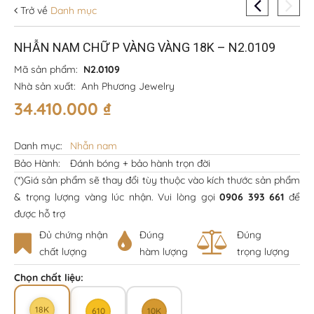
Trở về
Danh mục
NHẪN NAM CHỮ P VÀNG VÀNG 18K – N2.0109
Mã sản phẩm:
N2.0109
Nhà sản xuất:
Anh Phương Jewelry
34.410.000
₫
Danh mục:
Nhẫn nam
Bảo Hành:
Đánh bóng + bảo hành trọn đời
(*)Giá sản phẩm sẽ thay đổi tùy thuộc vào kích thước sản phẩm
& trọng lượng vàng lúc nhận. Vui lòng gọi
0906 393 661
để
được hỗ trợ
Đủ chứng nhận
Đúng
Đúng
chất lượng
hàm lượng
trọng lượng
Chọn chất liệu:
18K
610
10K