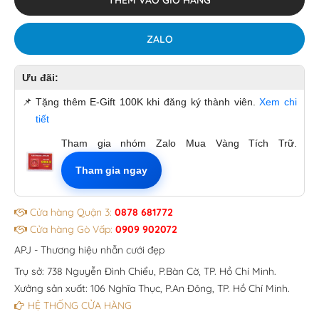
ZALO
Ưu đãi:
📌
Tặng thêm E-Gift 100K khi đăng ký thành viên.
Xem chi
tiết
Tham gia nhóm Zalo Mua Vàng Tích Trữ.
Tham gia ngay
Cửa hàng Quận 3:
0878 681772
Cửa hàng Gò Vấp:
0909 902072
APJ - Thương hiệu nhẫn cưới đẹp
Trụ sở: 738 Nguyễn Đình Chiểu, P.Bàn Cờ, TP. Hồ Chí Minh.
Xưởng sản xuất: 106 Nghĩa Thục, P.An Đông, TP. Hồ Chí Minh.
HỆ THỐNG CỬA HÀNG