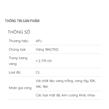
THÔNG TIN SẢN PHẨM
THÔNG SỐ
Thương hiệu:
APJ
Chủng loại:
Vàng 18K(750)
Trọng lượng
≈ 2.719 chỉ
vàng:
Loại đá:
Cz
Với chất liệu vàng trắng, vàng tây 10K,
14K, 18K
Nhận gia công
Các loại mặt đá, kim cương khác nhau