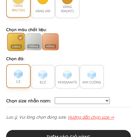
VÀNG
VÀNG
18K(750)
VÀNG 610
10K(417)
Chọn màu chất liệu:
TRẮNG
HỒNG
VÀNG
Chọn đá:
CZ
ECZ
MOISSANITE
KIM CƯƠNG
Chọn size nhẫn nam:
Lưu ý: Vui lòng chọn đúng size.
Hướng dẫn chọn size ⇀
THÊM VÀO GIỎ HÀNG