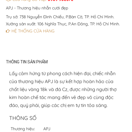
APJ - Thương hiệu nhẫn cưới đẹp
Trụ sở: 738 Nguyễn Đình Chiểu, P.Bàn Cờ, TP. Hồ Chí Minh.
Xưởng sản xuất: 106 Nghĩa Thục, P.An Đông, TP. Hồ Chí Minh.
HỆ THỐNG CỬA HÀNG
THÔNG TIN SẢN PHẨM
Lấy cảm hứng từ phong cách hiện đại, chiếc nhẫn
của thương hiệu APJ là sự kết hợp hoàn hảo của
chất liệu vàng 18k và đá Cz, được những người thợ
kim hoàn chế tác mang đến vẻ đẹp vô cùng độc
đáo, quý phái, giúp các chị em tự tin tỏa sáng.
THÔNG SỐ
Thương hiệu:
APJ