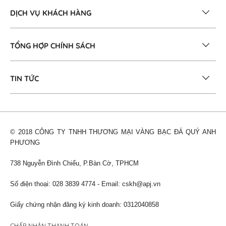
DỊCH VỤ KHÁCH HÀNG
TỔNG HỢP CHÍNH SÁCH
TIN TỨC
© 2018 CÔNG TY TNHH THƯƠNG MẠI VÀNG BẠC ĐÁ QUÝ ANH
PHƯƠNG
738 Nguyễn Đình Chiểu, P.Bàn Cờ, TPHCM
Số điện thoại: 028 3839 4774 - Email:
cskh@apj.vn
Giấy chứng nhận đăng ký kinh doanh: 0312040858
CHẤP NHẬN THANH TOÁN