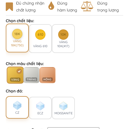
Đủ chứng nhận
Đúng
Đúng
chất lượng
hàm lượng
trọng lượng
Chọn chất liệu:
18K
610
10K
VÀNG
VÀNG
18K(750)
VÀNG 610
10K(417)
Chọn màu chất liệu:
TRẮNG
HỒNG
VÀNG
Chọn đá:
CZ
ECZ
MOISSANITE