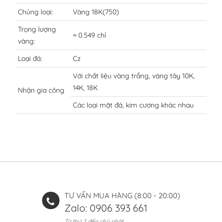
Chủng loại:
Vàng 18K(750)
Trọng lượng
≈ 0.549 chỉ
vàng:
Loại đá:
Cz
Với chất liệu vàng trắng, vàng tây 10K,
14K, 18K
Nhận gia công
Các loại mặt đá, kim cương khác nhau
TƯ VẤN MUA HÀNG (8:00 - 20:00)
Zalo: 0906 393 661
Từ thứ 2 đến chủ nhật