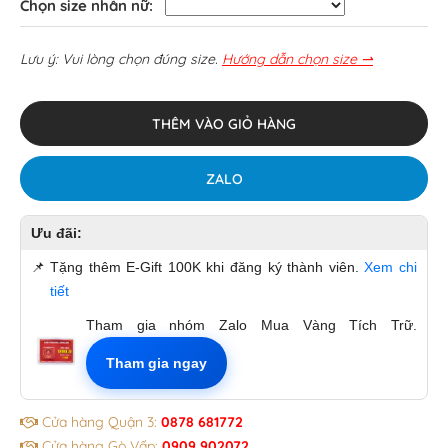
Chọn size nhẫn nữ:
Lưu ý: Vui lòng chọn đúng size.
Hướng dẫn chọn size ⇀
THÊM VÀO GIỎ HÀNG
ZALO
Ưu đãi:
📌
Tặng thêm E-Gift 100K khi đăng ký thành viên.
Xem chi
tiết
Tham gia nhóm Zalo Mua Vàng Tích Trữ.
Tham gia ngay
Cửa hàng Quận 3:
0878 681772
Cửa hàng Gò Vấp:
0909 902072