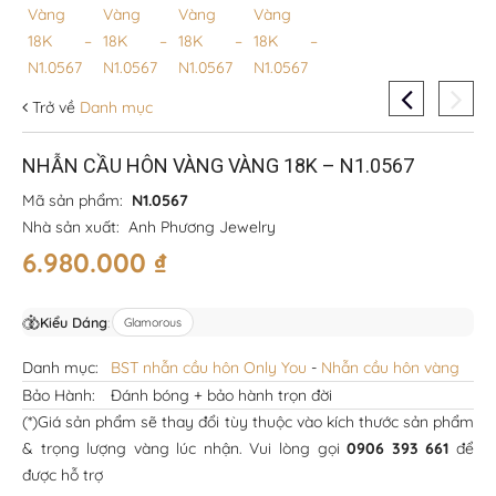
Trở về
Danh mục
NHẪN CẦU HÔN VÀNG VÀNG 18K – N1.0567
Mã sản phẩm:
N1.0567
Nhà sản xuất:
Anh Phương Jewelry
6.980.000
₫
Kiểu Dáng
:
Glamorous
Danh mục:
BST nhẫn cầu hôn Only You
-
Nhẫn cầu hôn vàng
Bảo Hành:
Đánh bóng + bảo hành trọn đời
(*)Giá sản phẩm sẽ thay đổi tùy thuộc vào kích thước sản phẩm
& trọng lượng vàng lúc nhận. Vui lòng gọi
0906 393 661
để
được hỗ trợ