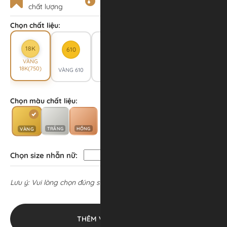
chất lượng
hàm lượng
trọng lượng
Chọn chất liệu:
18K
610
10K
VÀNG
VÀNG
18K(750)
VÀNG 610
10K(417)
Chọn màu chất liệu:
TRẮNG
HỒNG
VÀNG
Chọn size nhẫn nữ:
Lưu ý: Vui lòng chọn đúng size.
Hướng dẫn chọn size ⇀
THÊM VÀO GIỎ HÀNG