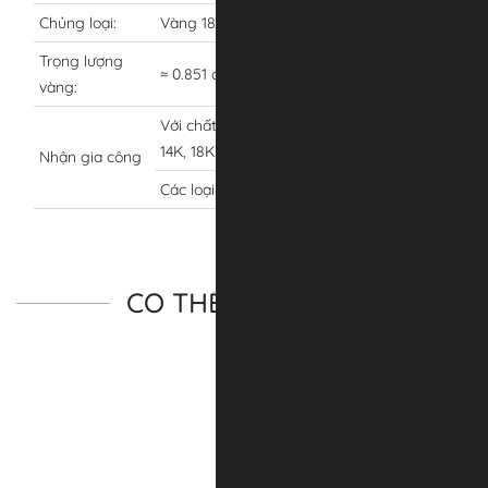
Chủng loại:
Vàng 18K(750)
Trọng lượng
≈ 0.851 chỉ
vàng:
Với chất liệu vàng trắng, vàng tây 10K,
14K, 18K
Nhận gia công
Các loại mặt đá, kim cương khác nhau
CÓ THỂ BẠN THÍCH