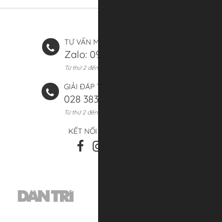
TƯ VẤN MUA HÀNG (8:00 - 20:00)
Zalo: 0906 393 661
Từ thứ 2 đến chủ nhật
GIẢI ĐÁP THẮC MẮC (8:00 - 17:00)
028 3839 4774
Từ thứ 2 đến thứ 7
KẾT NỐI VỚI CHÚNG TÔI