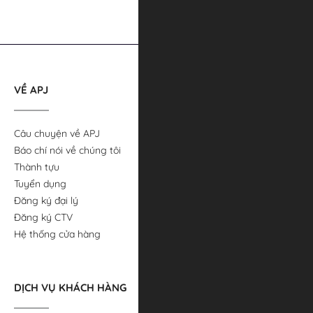
VỀ APJ
Câu chuyện về APJ
Báo chí nói về chúng tôi
Thành tựu
Tuyển dụng
Đăng ký đại lý
Đăng ký CTV
Hệ thống cửa hàng
DỊCH VỤ KHÁCH HÀNG