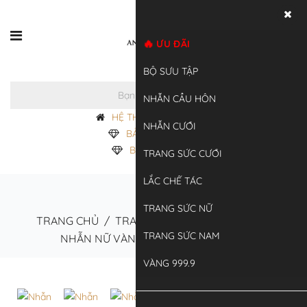
ƯU ĐÃI
0
BỘ SƯU TẬP
NHẪN CẦU HÔN
HỆ THỐNG CỬA HÀNG
NHẪN CƯỚI
BẢNG GIÁ VÀNG
BẢNG GIÁ BẠC
TRANG SỨC CƯỚI
LẮC CHẾ TÁC
TRANG SỨC NỮ
TRANG CHỦ
/
TRANG SỨC NỮ
/
NHẪN NỮ
/
TRANG SỨC NAM
NHẪN NỮ VÀNG VÀNG 18K – N1.0572
VÀNG 999.9