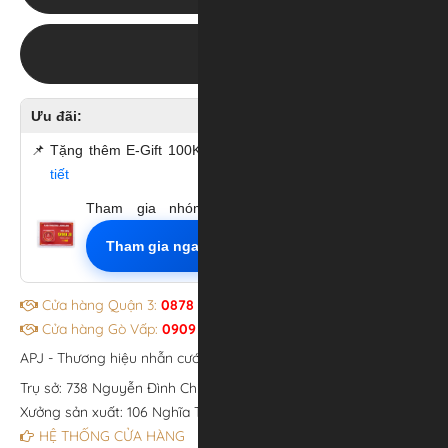
ZALO
Ưu đãi:
📌
Tặng thêm E-Gift 100K khi đăng ký thành viên.
Xem chi
tiết
Tham gia nhóm Zalo Mua Vàng Tích Trữ.
Tham gia ngay
Cửa hàng Quận 3:
0878 681772
Cửa hàng Gò Vấp:
0909 902072
APJ - Thương hiệu nhẫn cưới đẹp
Trụ sở: 738 Nguyễn Đình Chiểu, P.Bàn Cờ, TP. Hồ Chí Minh.
Xưởng sản xuất: 106 Nghĩa Thục, P.An Đông, TP. Hồ Chí Minh.
HỆ THỐNG CỬA HÀNG