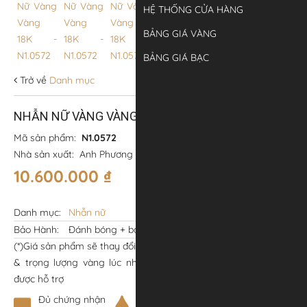
HỆ THỐNG CỬA HÀNG
BẢNG GIÁ VÀNG
BẢNG GIÁ BẠC
Trở về
Danh mục
NHẪN NỮ VÀNG VÀNG 18K – N1.0572
Mã sản phẩm:
N1.0572
Nhà sản xuất:
Anh Phương Jewelry
10.600.000
₫
Danh mục:
Nhẫn nữ
Bảo Hành:
Đánh bóng + bảo hành trọn đời
(*)Giá sản phẩm sẽ thay đổi tùy thuộc vào kích thước sản phẩm
& trọng lượng vàng lúc nhận. Vui lòng gọi
0906 393 661
để
được hỗ trợ
Đủ chứng nhận
Đúng
Đúng