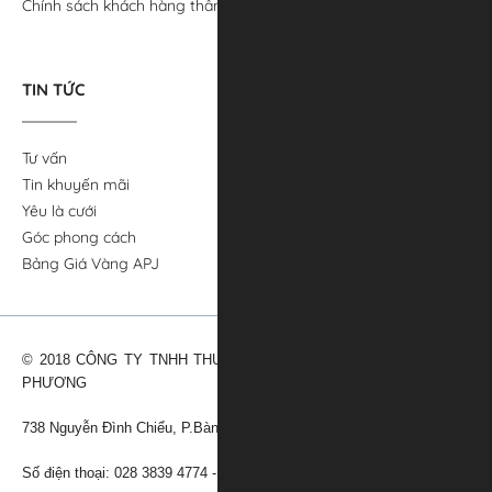
Chính sách khách hàng thân thiết APJ
TIN TỨC
Tư vấn
Tin khuyến mãi
Yêu là cưới
Góc phong cách
Bảng Giá Vàng APJ
© 2018 CÔNG TY TNHH THƯƠNG MẠI VÀNG BẠC ĐÁ QUÝ ANH
PHƯƠNG
738 Nguyễn Đình Chiểu, P.Bàn Cờ, TPHCM
Số điện thoại: 028 3839 4774 - Email:
cskh@apj.vn