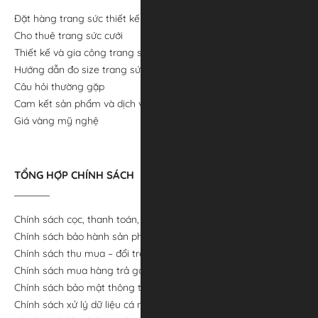
Đặt hàng trang sức thiết kế riêng
Cho thuê trang sức cưới
Thiết kế và gia công trang sức
Hướng dẫn đo size trang sức
Câu hỏi thường gặp
Cam kết sản phẩm và dịch vụ
Giá vàng mỹ nghệ
TỔNG HỢP CHÍNH SÁCH
Chính sách cọc, thanh toán, giao hàng
Chính sách bảo hành sản phẩm
Chính sách thu mua – đổi trả
Chính sách mua hàng trả góp
Chính sách bảo mật thông tin
Chính sách xử lý dữ liệu cá nhân