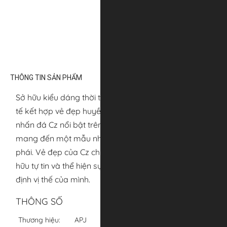
THÔNG TIN SẢN PHẨM
Sở hữu kiểu dáng thời trang với những đường nét tinh
tế kết hợp vẻ đẹp huyền bí, sang trọng cùng điểm
nhấn đá Cz nổi bật trên nền chất liệu vàng 18K,
mang đến một mẫu nhẫn đá quý đẳng cấp và quý
phái. Vẻ đẹp của Cz chính là yếu tố giúp cho chủ sở
hữu tự tin và thể hiện sự thời thượng cũng như khẳng
định vị thế của mình.
THÔNG SỐ
Thương hiệu:
APJ