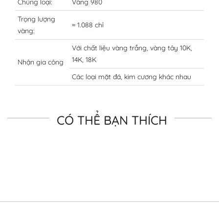
Chủng loại:
Vàng 980
Trọng lượng
≈ 1.088 chỉ
vàng:
Với chất liệu vàng trắng, vàng tây 10K,
14K, 18K
Nhận gia công
Các loại mặt đá, kim cương khác nhau
CÓ THỂ BẠN THÍCH