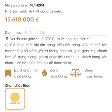
Mã sản phẩm:
NL1H204
Nhà sản xuất:
Anh Phương Jewelry
15.610.000
₫
Danh mục:
Nhẫn nữ 24k
🧾 Giá đã bao gồm thuế GTGT – Xuất hóa đơn điện tử
(*) Giá được chốt khi đặt hàng. Nếu hết hàng, APJ sẽ chế tác
theo thông số niêm yết và thông báo thời gian giao. Mọi chênh
lệch về trọng lượng, giá trị được điều chỉnh khi khách hàng xác
nhận. Liên hệ
0906 393 661
để được hỗ trợ.
Đủ chứng nhận
Đúng
Đúng
chất lượng
hàm lượng
trọng lượng
Chọn chất liệu:
VÀNG 980