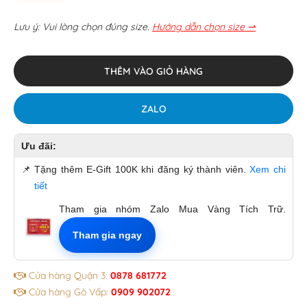
Lưu ý: Vui lòng chọn đúng size.
Hướng dẫn chọn size ⇀
THÊM VÀO GIỎ HÀNG
ZALO
Ưu đãi:
📌
Tặng thêm E-Gift 100K khi đăng ký thành viên.
Xem chi
tiết
Tham gia nhóm Zalo Mua Vàng Tích Trữ.
Tham gia ngay
Cửa hàng Quận 3:
0878 681772
Cửa hàng Gò Vấp:
0909 902072