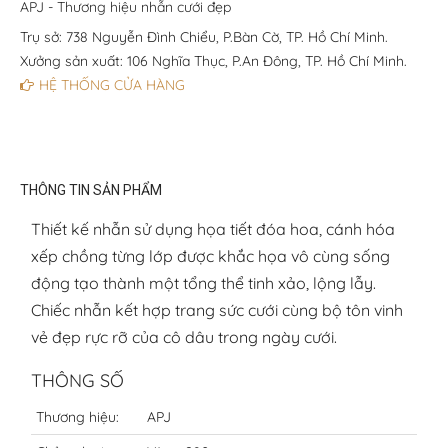
APJ - Thương hiệu nhẫn cưới đẹp
Trụ sở: 738 Nguyễn Đình Chiểu, P.Bàn Cờ, TP. Hồ Chí Minh.
Xưởng sản xuất: 106 Nghĩa Thục, P.An Đông, TP. Hồ Chí Minh.
HỆ THỐNG CỬA HÀNG
THÔNG TIN SẢN PHẨM
Thiết kế nhẫn sử dụng họa tiết đóa hoa, cánh hóa
xếp chồng từng lớp được khắc họa vô cùng sống
động tạo thành một tổng thể tinh xảo, lộng lẫy.
Chiếc nhẫn kết hợp trang sức cưới cùng bộ tôn vinh
vẻ đẹp rực rỡ của cô dâu trong ngày cưới.
THÔNG SỐ
Thương hiệu:
APJ