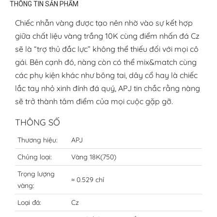
THÔNG TIN SẢN PHẨM
Chiếc nhẫn vàng được tạo nên nhờ vào sự kết hợp
giữa chất liệu vàng trắng 10K cùng điểm nhấn đá Cz
sẽ là “trợ thủ đắc lực” không thể thiếu đối với mọi cô
gái. Bên cạnh đó, nàng còn có thể mix&match cùng
các phụ kiện khác như bông tai, dây cổ hay là chiếc
lắc tay nhỏ xinh đính đá quý, APJ tin chắc rằng nàng
sẽ trở thành tâm điểm của mọi cuộc gặp gỡ.
THÔNG SỐ
Thương hiệu:
APJ
Chủng loại:
Vàng 18K(750)
Trọng lượng
≈ 0.529 chỉ
vàng:
Loại đá:
Cz