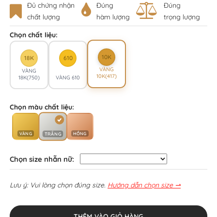
Đủ chứng nhận
Đúng
Đúng
chất lượng
hàm lượng
trọng lượng
Chọn chất liệu:
10K
18K
610
VÀNG
VÀNG
10K(417)
18K(750)
VÀNG 610
Chọn màu chất liệu:
VÀNG
HỒNG
TRẮNG
Chọn size nhẫn nữ:
Lưu ý: Vui lòng chọn đúng size.
Hướng dẫn chọn size ⇀
THÊM VÀO GIỎ HÀNG