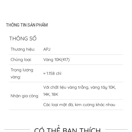
THÔNG TIN SẢN PHẨM
THÔNG SỐ
Thương hiệu:
APJ
Chủng loại:
Vàng 10K(417)
Trọng lượng
≈ 1.158 chỉ
vàng:
Với chất liệu vàng trắng, vàng tây 10K,
14K, 18K
Nhận gia công
Các loại mặt đá, kim cương khác nhau
CÓ THỂ BẠN THÍCH