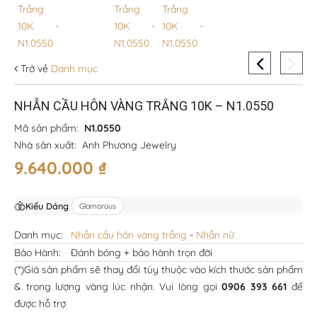
Trở về
Danh mục
NHẪN CẦU HÔN VÀNG TRẮNG 10K – N1.0550
Mã sản phẩm:
N1.0550
Nhà sản xuất:
Anh Phương Jewelry
9.640.000
₫
Kiểu Dáng
:
Glamorous
Danh mục:
Nhẫn cầu hôn vàng trắng
-
Nhẫn nữ
Bảo Hành:
Đánh bóng + bảo hành trọn đời
(*)Giá sản phẩm sẽ thay đổi tùy thuộc vào kích thước sản phẩm
& trọng lượng vàng lúc nhận. Vui lòng gọi
0906 393 661
để
được hỗ trợ