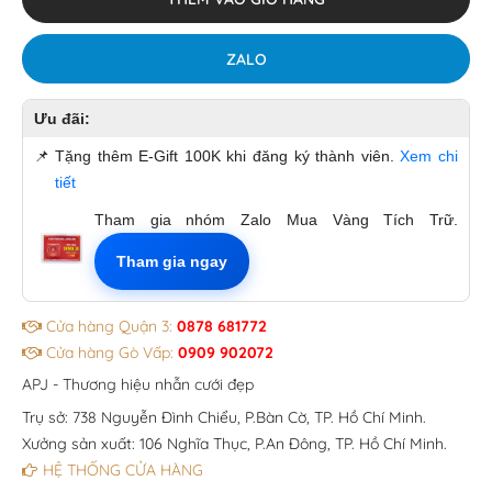
ZALO
Ưu đãi:
📌
Tặng thêm E-Gift 100K khi đăng ký thành viên.
Xem chi
tiết
Tham gia nhóm Zalo Mua Vàng Tích Trữ.
Tham gia ngay
Cửa hàng Quận 3:
0878 681772
Cửa hàng Gò Vấp:
0909 902072
APJ - Thương hiệu nhẫn cưới đẹp
Trụ sở: 738 Nguyễn Đình Chiểu, P.Bàn Cờ, TP. Hồ Chí Minh.
Xưởng sản xuất: 106 Nghĩa Thục, P.An Đông, TP. Hồ Chí Minh.
HỆ THỐNG CỬA HÀNG