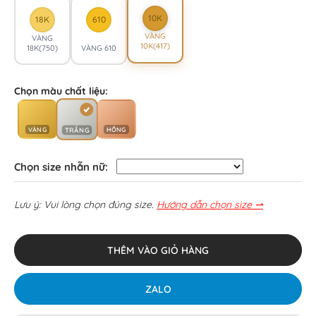
10K
18K
610
VÀNG
VÀNG
10K(417)
18K(750)
VÀNG 610
Chọn màu chất liệu:
VÀNG
HỒNG
TRẮNG
Chọn size nhẫn nữ:
Lưu ý: Vui lòng chọn đúng size.
Hướng dẫn chọn size ⇀
THÊM VÀO GIỎ HÀNG
ZALO