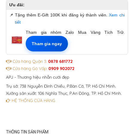
Ưu đãi:
📌
Tặng thêm E-Gift 100K khi đăng ký thành viên.
Xem chi
tiết
Tham gia nhóm Zalo Mua Vàng Tích Trữ.
Tham gia ngay
Cửa hàng Quận 3:
0878 681772
Cửa hàng Gò Vấp:
0909 902072
APJ - Thương hiệu nhẫn cưới đẹp
Trụ sở: 738 Nguyễn Đình Chiểu, P.Bàn Cờ, TP. Hồ Chí Minh.
Xưởng sản xuất: 106 Nghĩa Thục, P.An Đông, TP. Hồ Chí Minh.
HỆ THỐNG CỬA HÀNG
THÔNG TIN SẢN PHẨM