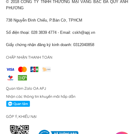
© 2018 CÔNG TY TNHH THƯƠNG MẠI VÀNG BẠC ĐÁ QUÝ ANH
PHƯƠNG
738 Nguyễn Đình Chiểu, P.Bàn Cờ, TPHCM
Số điện thoại: 028 3839 4774 - Email:
cskh@apj.vn
Giấy chứng nhận đăng ký kinh doanh: 0312040858
CHẤP NHẬN THANH TOÁN
Quan tâm Zalo OA APJ
Nhận các thông tin khuyến mãi hấp dẫn
GÓP Ý, KHIẾU NẠI