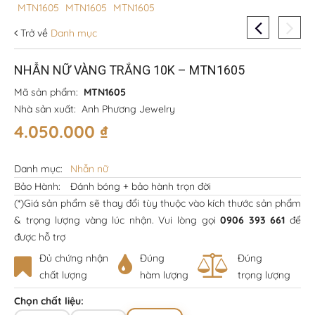
Trở về
Danh mục
NHẪN NỮ VÀNG TRẮNG 10K – MTN1605
Mã sản phẩm:
MTN1605
Nhà sản xuất:
Anh Phương Jewelry
4.050.000
₫
Danh mục:
Nhẫn nữ
Bảo Hành:
Đánh bóng + bảo hành trọn đời
(*)Giá sản phẩm sẽ thay đổi tùy thuộc vào kích thước sản phẩm
& trọng lượng vàng lúc nhận. Vui lòng gọi
0906 393 661
để
được hỗ trợ
Đủ chứng nhận
Đúng
Đúng
chất lượng
hàm lượng
trọng lượng
Chọn chất liệu: