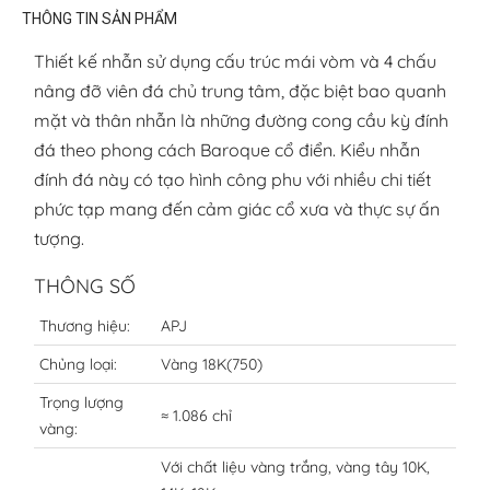
THÔNG TIN SẢN PHẨM
Thiết kế nhẫn sử dụng cấu trúc mái vòm và 4 chấu
nâng đỡ viên đá chủ trung tâm, đặc biệt bao quanh
mặt và thân nhẫn là những đường cong cầu kỳ đính
đá theo phong cách Baroque cổ điển. Kiểu nhẫn
đính đá này có tạo hình công phu với nhiều chi tiết
phức tạp mang đến cảm giác cổ xưa và thực sự ấn
tượng.
THÔNG SỐ
Thương hiệu:
APJ
Chủng loại:
Vàng 18K(750)
Trọng lượng
≈ 1.086 chỉ
vàng:
Với chất liệu vàng trắng, vàng tây 10K,