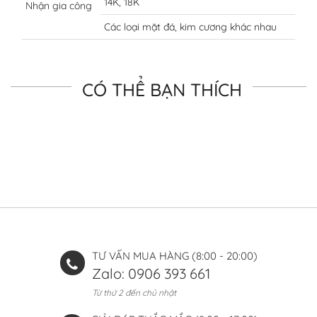
14K, 18K
Nhận gia công
Các loại mặt đá, kim cương khác nhau
CÓ THỂ BẠN THÍCH
TƯ VẤN MUA HÀNG (8:00 - 20:00)
Zalo: 0906 393 661
Từ thứ 2 đến chủ nhật