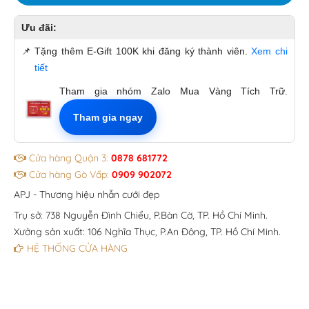
Ưu đãi:
📌
Tặng thêm E-Gift 100K khi đăng ký thành viên.
Xem chi
tiết
Tham gia nhóm Zalo Mua Vàng Tích Trữ.
Tham gia ngay
Cửa hàng Quận 3:
0878 681772
Cửa hàng Gò Vấp:
0909 902072
APJ - Thương hiệu nhẫn cưới đẹp
Trụ sở: 738 Nguyễn Đình Chiểu, P.Bàn Cờ, TP. Hồ Chí Minh.
Xưởng sản xuất: 106 Nghĩa Thục, P.An Đông, TP. Hồ Chí Minh.
HỆ THỐNG CỬA HÀNG