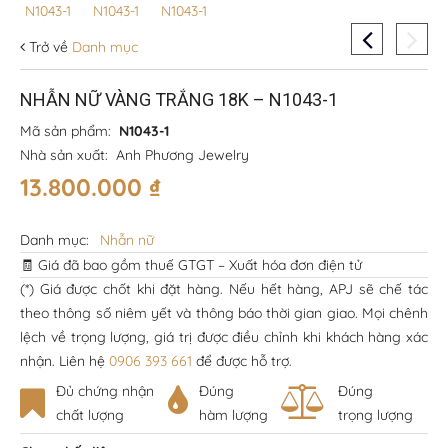
Trở về
Danh mục
NHẪN NỮ VÀNG TRẮNG 18K – N1043-1
Mã sản phẩm:
N1043-1
Nhà sản xuất:
Anh Phương Jewelry
13.800.000
₫
Danh mục:
Nhẫn nữ
🧾 Giá đã bao gồm thuế GTGT – Xuất hóa đơn điện tử
(*) Giá được chốt khi đặt hàng. Nếu hết hàng, APJ sẽ chế tác
theo thông số niêm yết và thông báo thời gian giao. Mọi chênh
lệch về trọng lượng, giá trị được điều chỉnh khi khách hàng xác
nhận. Liên hệ
0906 393 661
để được hỗ trợ.
Đủ chứng nhận
Đúng
Đúng
chất lượng
hàm lượng
trọng lượng