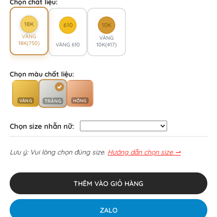
Chọn chất liệu:
18K
610
10K
VÀNG
VÀNG
18K(750)
VÀNG 610
10K(417)
Chọn màu chất liệu:
VÀNG
HỒNG
TRẮNG
Chọn size nhẫn nữ:
Lưu ý: Vui lòng chọn đúng size.
Hướng dẫn chọn size ⇀
THÊM VÀO GIỎ HÀNG
ZALO