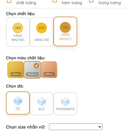
chất lượng
hàm lượng
trọng lượng
Chọn chất liệu:
10K
18K
610
VÀNG
VÀNG
10K(417)
18K(750)
VÀNG 610
Chọn màu chất liệu:
VÀNG
HỒNG
TRẮNG
Chọn đá:
CZ
ECZ
MOISSANITE
Chọn size nhẫn nữ: