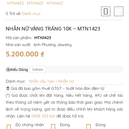
Trở về
Danh mục
NHẪN NỮ VÀNG TRẮNG 10K – MTN1423
Mã sản phẩm:
MTN1423
Nhà sản xuất:
Anh Phương Jewelry
5.200.000
₫
Kiểu Dáng
:
Solitaire
Danh mục:
Nhẫn cầu hôn
-
Nhẫn nữ
🧾 Giá đã bao gồm thuế GTGT – Xuất hóa đơn điện tử
(*) Giá được chốt khi đặt hàng. Nếu hết hàng, APJ sẽ chế tác
theo thông số niêm yết và thông báo thời gian giao. Mọi chênh
lệch về trọng lượng, giá trị được điều chỉnh khi khách hàng xác
nhận. Liên hệ
0906 393 661
để được hỗ trợ.
Đủ chứng nhận
Đúng
Đúng