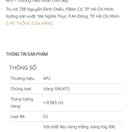
APJ - Thương hiệu nhẫn cưới đẹp
Trụ sở: 738 Nguyễn Đình Chiểu, P.Bàn Cờ, TP. Hồ Chí Minh.
Xưởng sản xuất: 106 Nghĩa Thục, P.An Đông, TP. Hồ Chí Minh.
HỆ THỐNG CỬA HÀNG
THÔNG TIN SẢN PHẨM
THÔNG SỐ
Thương hiệu:
APJ
Chủng loại:
Vàng 10K(417)
Trọng lượng
≈ 0.583 chỉ
vàng:
Loại đá:
Cz
Với chất liệu vàng trắng, vàng tây 10K,