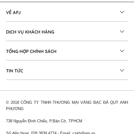
VỀ APJ
DỊCH VỤ KHÁCH HÀNG
TỔNG HỢP CHÍNH SÁCH
TIN TỨC
© 2018 CÔNG TY TNHH THƯƠNG MẠI VÀNG BẠC ĐÁ QUÝ ANH
PHƯƠNG
738 Nguyễn Đình Chiểu, P.Bàn Cờ, TPHCM
Số điện thoại: 028 3839 4774 - Email:
cskh@apj.vn