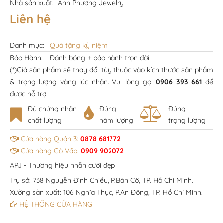
Nhà sản xuất:
Anh Phương Jewelry
Liên hệ
Danh mục:
Quà tặng kỷ niệm
Bảo Hành:
Đánh bóng + bảo hành trọn đời
(*)Giá sản phẩm sẽ thay đổi tùy thuộc vào kích thước sản phẩm
& trọng lượng vàng lúc nhận. Vui lòng gọi
0906 393 661
để
được hỗ trợ
Đủ chứng nhận
Đúng
Đúng
chất lượng
hàm lượng
trọng lượng
Cửa hàng Quận 3:
0878 681772
Cửa hàng Gò Vấp:
0909 902072
APJ - Thương hiệu nhẫn cưới đẹp
Trụ sở: 738 Nguyễn Đình Chiểu, P.Bàn Cờ, TP. Hồ Chí Minh.
Xưởng sản xuất: 106 Nghĩa Thục, P.An Đông, TP. Hồ Chí Minh.
HỆ THỐNG CỬA HÀNG