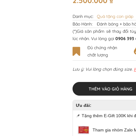
2.500.000
₫
Danh mục:
Quà tặng con giáp
Bảo Hành:
Đánh bóng + bảo hà
(*)Giá sản phẩm sẽ thay đổi tù
lúc nhận. Vui lòng gọi
0906 393 
Đủ chứng nhận
chất lượng
Lưu ý: Vui lòng chọn đúng size.
THÊM VÀO GIỎ HÀNG
Ưu đãi:
📌
Tặng thêm E-Gift 100K khi 
Tham gia nhóm Zalo 