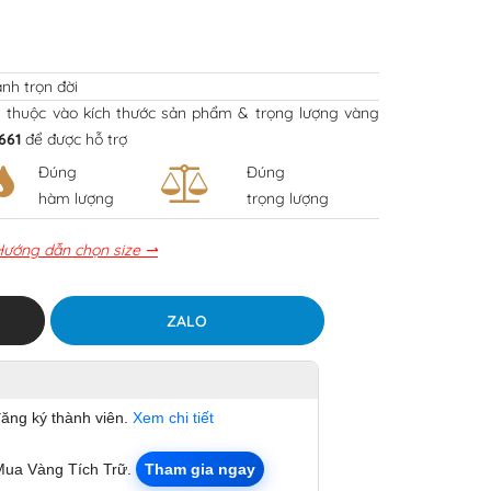
nh trọn đời
y thuộc vào kích thước sản phẩm & trọng lượng vàng
661
để được hỗ trợ
Đúng
Đúng
hàm lượng
trọng lượng
Hướng dẫn chọn size ⇀
ZALO
đăng ký thành viên.
Xem chi tiết
Mua Vàng Tích Trữ.
Tham gia ngay