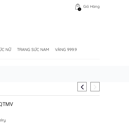
Giỏ Hàng
0
ỨC NỮ
TRANG SỨC NAM
VÀNG 999.9
 QTMV
lry