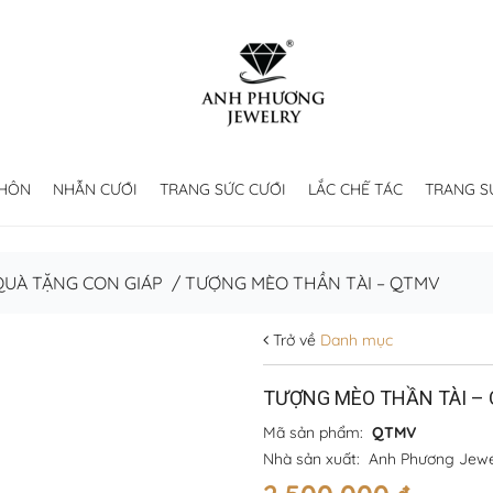
 HÔN
NHẪN CƯỚI
TRANG SỨC CƯỚI
LẮC CHẾ TÁC
TRANG S
QUÀ TẶNG CON GIÁP
/
TƯỢNG MÈO THẦN TÀI – QTMV
Trở về
Danh mục
TƯỢNG MÈO THẦN TÀI –
Mã sản phẩm:
QTMV
Nhà sản xuất:
Anh Phương Jewe