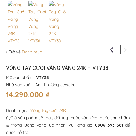
Trở về
Danh mục
VÒNG TAY CƯỚI VÀNG VÀNG 24K – VTY38
Mã sản phẩm:
VTY38
Nhà sản xuất:
Anh Phương Jewelry
14.290.000
₫
Danh mục:
Vòng tay cưới 24K
(*)Giá sản phẩm sẽ thay đổi tùy thuộc vào kích thước sản phẩm
& trọng lượng vàng lúc nhận. Vui lòng gọi
0906 393 661
để
được hỗ trợ