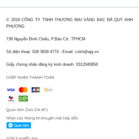
© 2018 CÔNG TY TNHH THƯƠNG MẠI VÀNG BẠC ĐÁ QUÝ ANH
PHƯƠNG
738 Nguyễn Đình Chiểu, P.Bàn Cờ, TPHCM
Số điện thoại: 028 3839 4774 - Email:
cskh@apj.vn
Giấy chứng nhận đăng ký kinh doanh: 0312040858
CHẤP NHẬN THANH TOÁN
Quan tâm Zalo OA APJ
Nhận các thông tin khuyến mãi hấp dẫn
GÓP Ý, KHIẾU NẠI